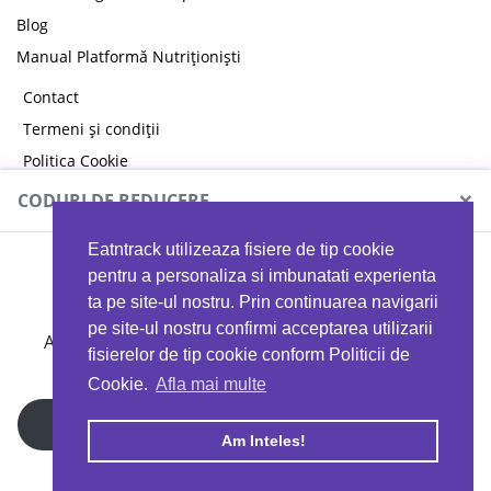
Blog
Manual Platformă Nutriționiști
Contact
Termeni și condiții
Politica Cookie
Politica de confidențialitate
×
CODURI DE REDUCERE
Eatntrack utilizeaza fisiere de tip cookie
MYPROTEIN
pentru a personaliza si imbunatati experienta
ta pe site-ul nostru. Prin continuarea navigarii
pe site-ul nostru confirmi acceptarea utilizarii
Ai
40%
reducere la orice comandă folosind codul
fisierelor de tip cookie conform Politicii de
EATTRACK
Cookie.
Afla mai multe
Profită acum
Am Inteles!
Copyright © 2026 EAT & TRACK S.R.L