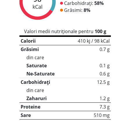
Carbohidrați:
58%
kCal
Grăsimi:
8%
Valori medii nutriționale pentru
100 g
Calorii
410 kj / 98 kCal
Grăsimi
0.7 g
din care
Saturate
0.1 g
Ne-Saturate
0.6 g
Carbohidrați
12.5 g
din care
Zaharuri
1.2 g
Proteine
7.3 g
Sare
510 mg