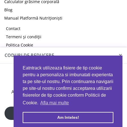
Calculator grăsime corporală
Blog
Manual Platformă Nutriționiști
Contact
Termeni și condiții
Politica Cookie
Politica de confidențialitate
×
CODURI DE REDUCERE
Eatntrack utilizeaza fisiere de tip cookie
MYPROTEIN
pentru a personaliza si imbunatati experienta
ta pe site-ul nostru. Prin continuarea navigarii
pe site-ul nostru confirmi acceptarea utilizarii
Ai
40%
reducere la orice comandă folosind codul
fisierelor de tip cookie conform Politicii de
EATTRACK
Cookie.
Afla mai multe
Profită acum
Am Inteles!
Copyright © 2026 EAT & TRACK S.R.L