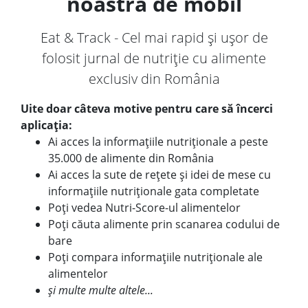
noastră de mobil
Eat & Track - Cel mai rapid și ușor de
folosit jurnal de nutriție cu alimente
exclusiv din România
Uite doar câteva motive pentru care să încerci
aplicația:
Ai acces la informațiile nutriționale a peste
35.000 de alimente din România
Ai acces la sute de rețete și idei de mese cu
informațiile nutriționale gata completate
Poți vedea Nutri-Score-ul alimentelor
Poți căuta alimente prin scanarea codului de
bare
Poți compara informațiile nutriționale ale
alimentelor
și multe multe altele...