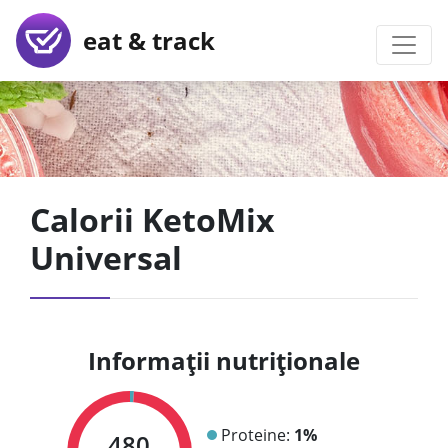
eat & track
Calorii KetoMix
Universal
Informații nutriționale
Proteine:
1%
480