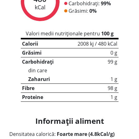
Carbohidrați:
99%
kCal
Grăsimi:
0%
Valori medii nutriționale pentru
100 g
Calorii
2008 kj / 480 kCal
Grăsimi
0 g
Carbohidrați
99 g
din care
Zaharuri
1 g
Fibre
98 g
Proteine
1 g
Informații aliment
Densitatea calorică:
Foarte mare (4.8kCal/g)