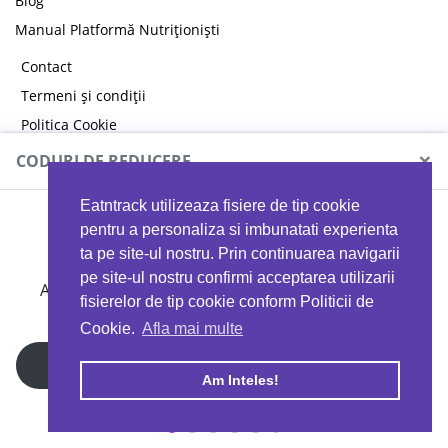
Blog
Manual Platformă Nutriționiști
Contact
Termeni și condiții
Politica Cookie
Politica de confidențialitate
×
CODURI DE REDUCERE
Eatntrack utilizeaza fisiere de tip cookie
MYPROTEIN
pentru a personaliza si imbunatati experienta
ta pe site-ul nostru. Prin continuarea navigarii
pe site-ul nostru confirmi acceptarea utilizarii
Ai
40%
reducere la orice comandă folosind codul
fisierelor de tip cookie conform Politicii de
EATTRACK
Cookie.
Afla mai multe
Profită acum
Am Inteles!
Copyright © 2026 EAT & TRACK S.R.L