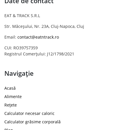
Date de contact
EAT & TRACK S.R.L
Str. Măceșului, Nr. 23A, Cluj-Napoca, Cluj
Email:
contact@eatntrack.ro
CUI: RO39757359
Registrul Comerțului: J12/1798/2021
Navigație
Acasă
Alimente
Rețete
Calculator necesar caloric
Calculator grăsime corporală