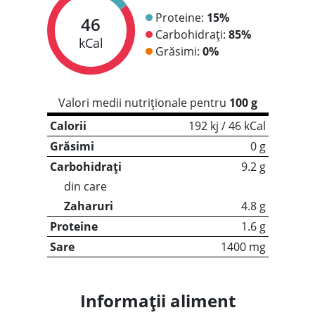
Proteine:
15%
46
Carbohidrați:
85%
kCal
Grăsimi:
0%
Valori medii nutriționale pentru
100 g
Calorii
192 kj / 46 kCal
Grăsimi
0 g
Carbohidrați
9.2 g
din care
Zaharuri
4.8 g
Proteine
1.6 g
Sare
1400 mg
Informații aliment