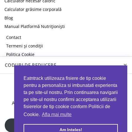
Calculator necesar caloric
Calculator grăsime corporală
Blog
Manual Platformă Nutriționiști
Contact
Termeni și condiții
Politica Cookie
Politica de confidențialitate
×
CODURI DE REDUCERE
Eatntrack utilizeaza fisiere de tip cookie
MYPROTEIN
pentru a personaliza si imbunatati experienta
ta pe site-ul nostru. Prin continuarea navigarii
pe site-ul nostru confirmi acceptarea utilizarii
Ai
40%
reducere la orice comandă folosind codul
fisierelor de tip cookie conform Politicii de
EATTRACK
Cookie.
Afla mai multe
Profită acum
Am Inteles!