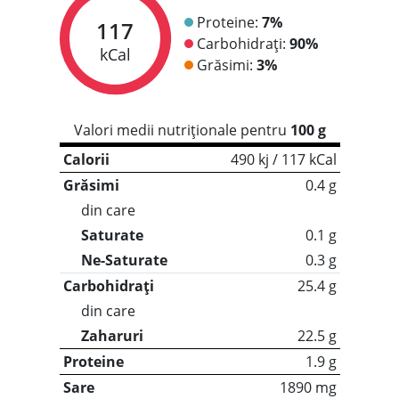
Proteine:
7%
117
Carbohidrați:
90%
kCal
Grăsimi:
3%
Valori medii nutriționale pentru
100 g
Calorii
490 kj / 117 kCal
Grăsimi
0.4 g
din care
Saturate
0.1 g
Ne-Saturate
0.3 g
Carbohidrați
25.4 g
din care
Zaharuri
22.5 g
Proteine
1.9 g
Sare
1890 mg