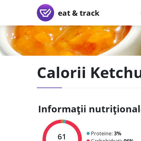
eat & track
Calorii Ketch
Informații nutriționa
Proteine:
3%
61
Carbohidrați:
96%