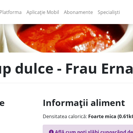
(current)
(current)
Platforma
Aplicație Mobil
Abonamente
Specialiști
up dulce - Frau Ern
le
Informații aliment
Densitatea calorică:
Foarte mica (0.61k
Află cum poți slăbi cunoscând de