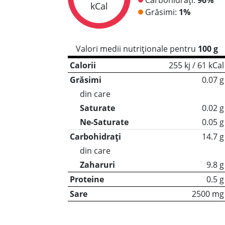
kCal
Grăsimi:
1%
Valori medii nutriționale pentru
100 g
Calorii
255 kj / 61 kCal
Grăsimi
0.07 g
din care
Saturate
0.02 g
Ne-Saturate
0.05 g
Carbohidrați
14.7 g
din care
Zaharuri
9.8 g
Proteine
0.5 g
Sare
2500 mg