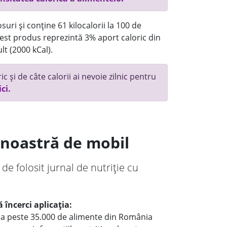
uri și conține 61 kilocalorii la 100 de
st produs reprezintă 3% aport caloric din
lt (2000 kCal).
c și de câte calorii ai nevoie zilnic pentru
ici.
a noastră de mobil
 de folosit jurnal de nutriție cu
 încerci aplicația:
le a peste 35.000 de alimente din România