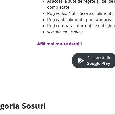
Ai acces la sute de rețete și idei d
completate
Poți vedea Nutri-Score-ul alimente
Poți căuta alimente prin scanarea 
Poți compara informațiile nutrițion
și multe multe altele...
Află mai multe detalii
Descarcă din
Google Play
goria Sosuri