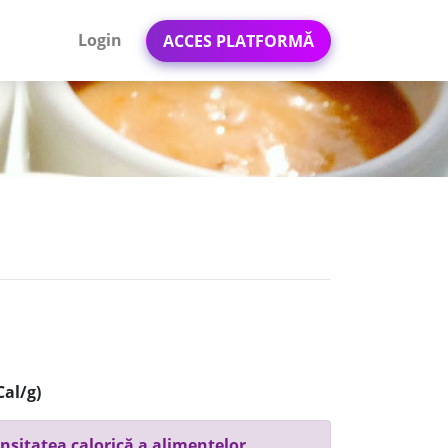
Login
ACCES PLATFORMĂ
a
Cal/g)
nsitatea calorică a alimentelor