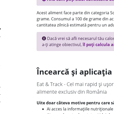
Acest aliment face parte din categoria Sos
grame. Consumul a 100 de grame din ace
cantitatea zilnică estimată pentru un adu
Dacă vrei să afli necesarul tău calori
a-ți atinge obiectivul,
îl poți calcula a
Încearcă și aplicați
Eat & Track - Cel mai rapid și ușor
alimente exclusiv din România
Uite doar câteva motive pentru care să
Ai acces la informațiile nutriționa