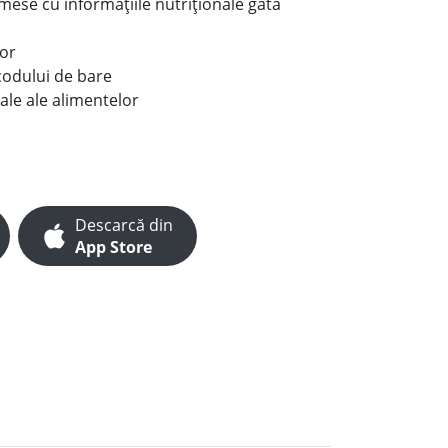
e mese cu informațiile nutriționale gata
lor
codului de bare
ale ale alimentelor
Descarcă din
App Store