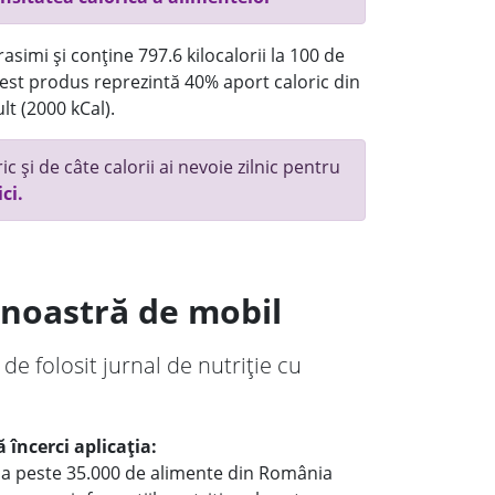
asimi și conține 797.6 kilocalorii la 100 de
st produs reprezintă 40% aport caloric din
lt (2000 kCal).
c și de câte calorii ai nevoie zilnic pentru
ici.
a noastră de mobil
 de folosit jurnal de nutriție cu
 încerci aplicația:
le a peste 35.000 de alimente din România