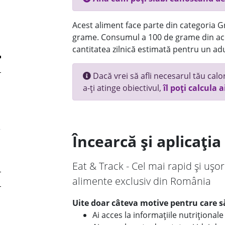
Acest aliment face parte din categoria Gr
grame. Consumul a 100 de grame din ace
cantitatea zilnică estimată pentru un adu
Dacă vrei să afli necesarul tău calori
a-ți atinge obiectivul,
îl poți calcula a
Încearcă și aplicați
Eat & Track - Cel mai rapid și ușor
alimente exclusiv din România
Uite doar câteva motive pentru care să
Ai acces la informațiile nutriționa