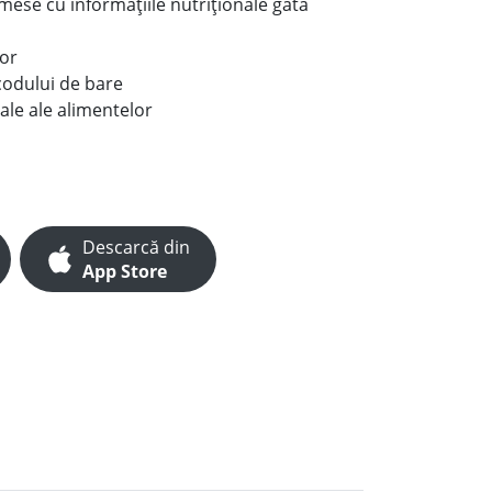
e mese cu informațiile nutriționale gata
lor
codului de bare
ale ale alimentelor
Descarcă din
App Store