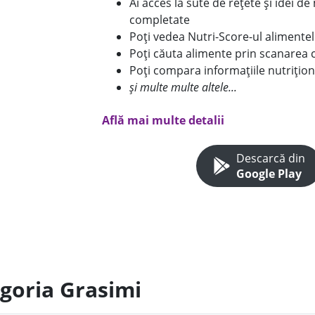
Ai acces la sute de rețete și idei d
completate
Poți vedea Nutri-Score-ul alimente
Poți căuta alimente prin scanarea 
Poți compara informațiile nutrițion
și multe multe altele...
Află mai multe detalii
Descarcă din
Google Play
egoria Grasimi