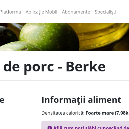
(current)
(current)
Platforma
Aplicație Mobil
Abonamente
Specialiști
 de porc - Berke
le
Informații aliment
Densitatea calorică:
Foarte mare (7.98k
Află cum poți slăbi cunoscând de