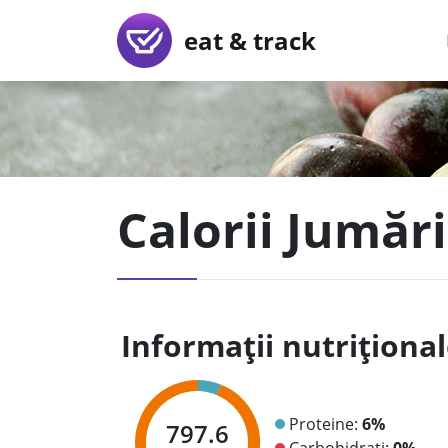
eat & track
Calorii Jumări
Informații nutriționa
Proteine:
6%
797.6
Carbohidrați:
0%