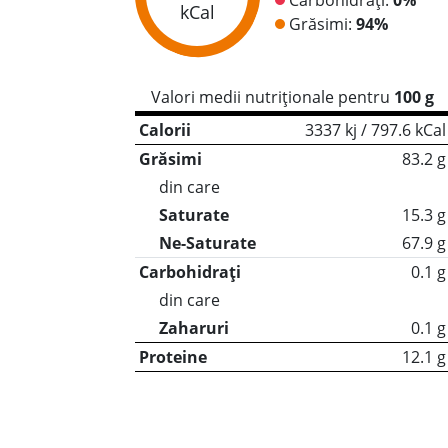
kCal
Grăsimi:
94%
Valori medii nutriționale pentru
100 g
Calorii
3337 kj / 797.6 kCal
Grăsimi
83.2 g
din care
Saturate
15.3 g
Ne-Saturate
67.9 g
Carbohidrați
0.1 g
din care
Zaharuri
0.1 g
Proteine
12.1 g