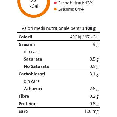
Carbohidrați:
13%
kCal
Grăsimi:
84%
Valori medii nutriționale pentru
100 g
Calorii
406 kj / 97 kCal
Grăsimi
9 g
din care
Saturate
8.5 g
Ne-Saturate
0.5 g
Carbohidrați
3.1 g
din care
Zaharuri
2.6 g
Fibre
0.2 g
Proteine
0.8 g
Sare
100 mg