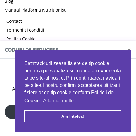
Blog
Manual Platformă Nutriționiști
Contact
Termeni și condiții
Politica Cookie
Politica de confidențialitate
×
CODURI DE REDUCERE
Eatntrack utilizeaza fisiere de tip cookie
MYPROTEIN
pentru a personaliza si imbunatati experienta
ta pe site-ul nostru. Prin continuarea navigarii
pe site-ul nostru confirmi acceptarea utilizarii
Ai
40%
reducere la orice comandă folosind codul
fisierelor de tip cookie conform Politicii de
EATTRACK
Cookie.
Afla mai multe
Profită acum
Am Inteles!
Copyright © 2026 EAT & TRACK S.R.L