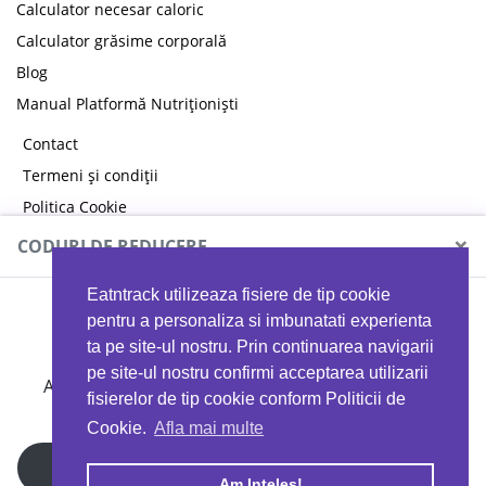
Calculator necesar caloric
Calculator grăsime corporală
Blog
Manual Platformă Nutriționiști
Contact
Termeni și condiții
Politica Cookie
Politica de confidențialitate
×
CODURI DE REDUCERE
Eatntrack utilizeaza fisiere de tip cookie
MYPROTEIN
pentru a personaliza si imbunatati experienta
ta pe site-ul nostru. Prin continuarea navigarii
pe site-ul nostru confirmi acceptarea utilizarii
Ai
40%
reducere la orice comandă folosind codul
fisierelor de tip cookie conform Politicii de
EATTRACK
Cookie.
Afla mai multe
Profită acum
Am Inteles!