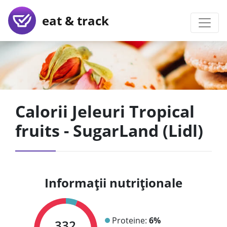
eat & track
Calorii Jeleuri Tropical
fruits - SugarLand (Lidl)
Informații nutriționale
Proteine:
6%
332