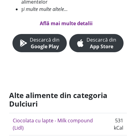
alimentelor
și multe multe altele...
Află mai multe detalii
Descarcă din
Descarcă din
Google Play
App Store
Alte alimente din categoria
Dulciuri
Ciocolata cu lapte - Milk compound
531
(Lidl)
kCal