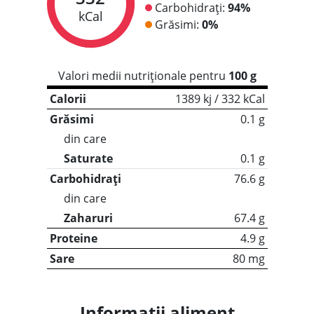
Carbohidrați:
94%
kCal
Grăsimi:
0%
Valori medii nutriționale pentru
100 g
Calorii
1389 kj / 332 kCal
Grăsimi
0.1 g
din care
Saturate
0.1 g
Carbohidrați
76.6 g
din care
Zaharuri
67.4 g
Proteine
4.9 g
Sare
80 mg
Informații aliment