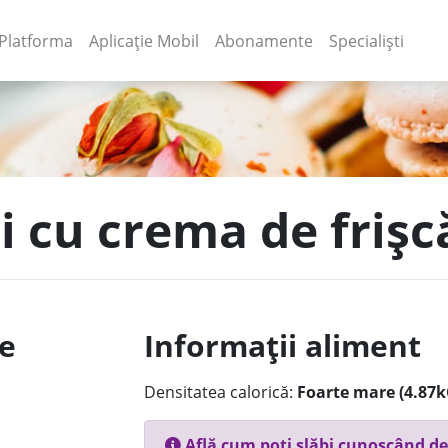
(current)
(current)
Platforma
Aplicație Mobil
Abonamente
Specialiști
i cu crema de frișc
le
Informații aliment
Densitatea calorică:
Foarte mare (4.87k
Află cum poți slăbi cunoscând de