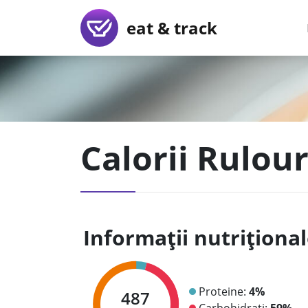
eat & track
Calorii Rulour
Informații nutriționa
Proteine:
4%
487
Carbohidrați:
59%