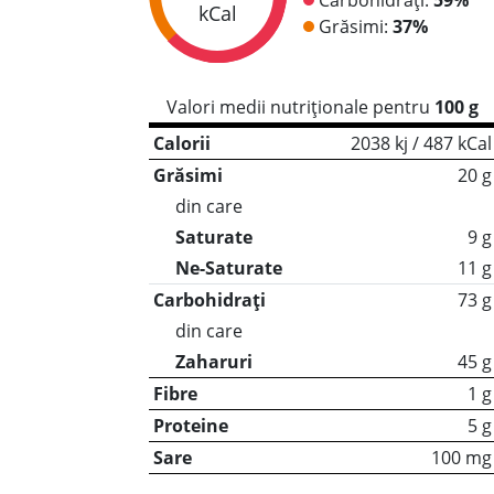
kCal
Grăsimi:
37%
Valori medii nutriționale pentru
100 g
Calorii
2038 kj / 487 kCal
Grăsimi
20 g
din care
Saturate
9 g
Ne-Saturate
11 g
Carbohidrați
73 g
din care
Zaharuri
45 g
Fibre
1 g
Proteine
5 g
Sare
100 mg