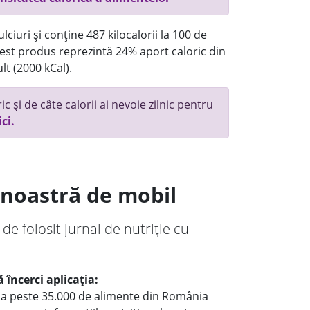
ciuri și conține 487 kilocalorii la 100 de
st produs reprezintă 24% aport caloric din
lt (2000 kCal).
c și de câte calorii ai nevoie zilnic pentru
ici.
a noastră de mobil
 de folosit jurnal de nutriție cu
 încerci aplicația:
le a peste 35.000 de alimente din România