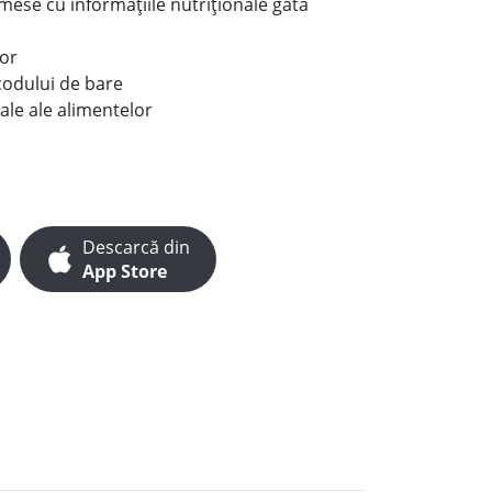
e mese cu informațiile nutriționale gata
lor
codului de bare
ale ale alimentelor
Descarcă din
App Store