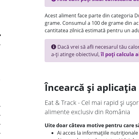
Acest aliment face parte din categoria Dul
grame. Consumul a 100 de grame din ace
cantitatea zilnică estimată pentru un adu
Dacă vrei să afli necesarul tău calori
a-ți atinge obiectivul,
îl poți calcula a
Încearcă și aplicați
Eat & Track - Cel mai rapid și ușor
alimente exclusiv din România
Uite doar câteva motive pentru care să
Ai acces la informațiile nutriționa