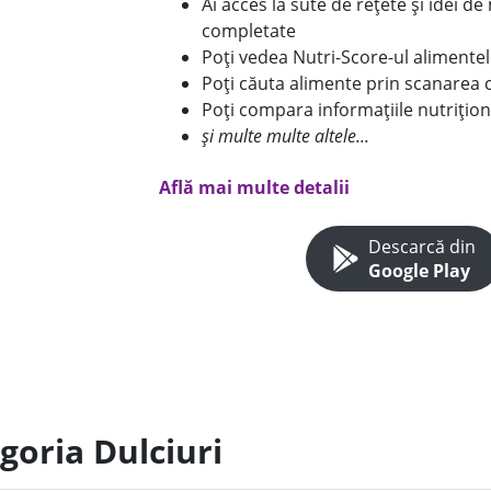
Ai acces la sute de rețete și idei d
completate
Poți vedea Nutri-Score-ul alimente
Poți căuta alimente prin scanarea 
Poți compara informațiile nutrițion
și multe multe altele...
Află mai multe detalii
Descarcă din
Google Play
goria Dulciuri