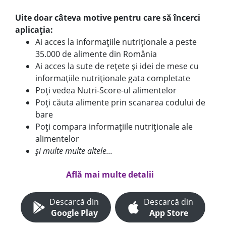
Uite doar câteva motive pentru care să încerci
aplicația:
Ai acces la informațiile nutriționale a peste
35.000 de alimente din România
Ai acces la sute de rețete și idei de mese cu
informațiile nutriționale gata completate
Poți vedea Nutri-Score-ul alimentelor
Poți căuta alimente prin scanarea codului de
bare
Poți compara informațiile nutriționale ale
alimentelor
și multe multe altele...
Află mai multe detalii
Descarcă din
Descarcă din
Google Play
App Store