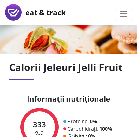
eat & track
Calorii Jeleuri Jelli Fruit
Informații nutriționale
Proteine:
0%
333
Carbohidrați:
100%
kCal
Grăsimi:
0%