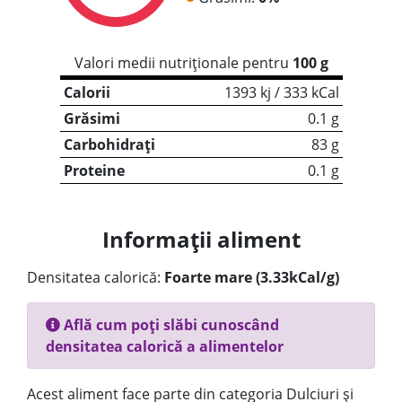
Valori medii nutriționale pentru
100 g
Calorii
1393 kj / 333 kCal
Grăsimi
0.1 g
Carbohidrați
83 g
Proteine
0.1 g
Informații aliment
Densitatea calorică:
Foarte mare (3.33kCal/g)
Află cum poți slăbi cunoscând
densitatea calorică a alimentelor
Acest aliment face parte din categoria Dulciuri și