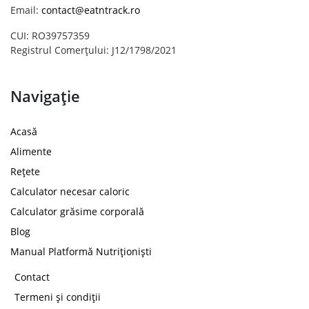
Email:
contact@eatntrack.ro
CUI: RO39757359
Registrul Comerțului: J12/1798/2021
Navigație
Acasă
Alimente
Rețete
Calculator necesar caloric
Calculator grăsime corporală
Blog
Manual Platformă Nutriționiști
Contact
Termeni și condiții