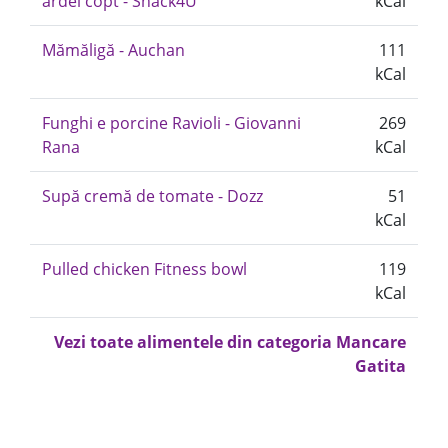
ardei copt - Snack4U
kCal
Mămăligă - Auchan
111
kCal
Funghi e porcine Ravioli - Giovanni
269
Rana
kCal
Supă cremă de tomate - Dozz
51
kCal
Pulled chicken Fitness bowl
119
kCal
Vezi toate alimentele din categoria Mancare
Gatita