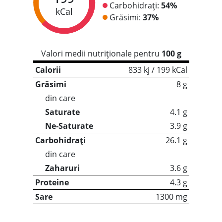
Carbohidrați:
54%
kCal
Grăsimi:
37%
Valori medii nutriționale pentru
100 g
Calorii
833 kj / 199 kCal
Grăsimi
8 g
din care
Saturate
4.1 g
Ne-Saturate
3.9 g
Carbohidrați
26.1 g
din care
Zaharuri
3.6 g
Proteine
4.3 g
Sare
1300 mg