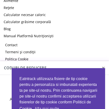
Alimente
Rețete
Calculator necesar caloric
Calculator grăsime corporală
Blog
Manual Platformă Nutriționiști
Contact
Termeni și condiții
Politica Cookie
Politica de confidențialitate
×
CODURI DE REDUCERE
Eatntrack utilizeaza fisiere de tip cookie
MYPROTEIN
pentru a personaliza si imbunatati experienta
ta pe site-ul nostru. Prin continuarea navigarii
pe site-ul nostru confirmi acceptarea utilizarii
Ai
40%
reducere la orice comandă folosind codul
fisierelor de tip cookie conform Politicii de
EATTRACK
Cookie.
Afla mai multe