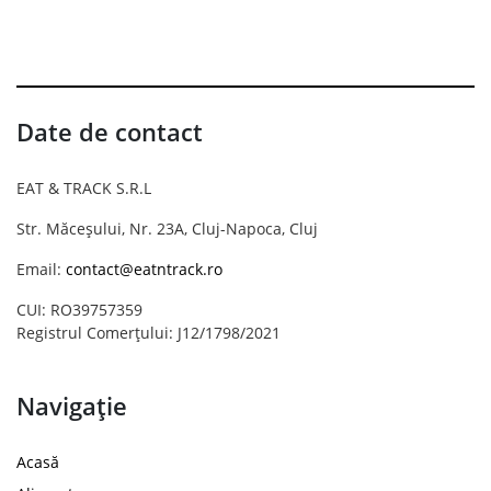
Date de contact
EAT & TRACK S.R.L
Str. Măceșului, Nr. 23A, Cluj-Napoca, Cluj
Email:
contact@eatntrack.ro
CUI: RO39757359
Registrul Comerțului: J12/1798/2021
Navigație
Acasă