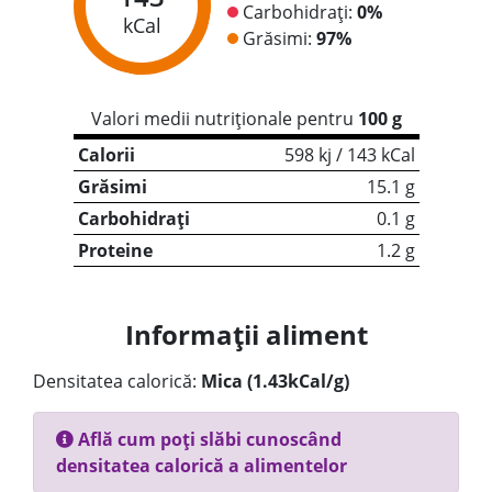
Carbohidrați:
0%
kCal
Grăsimi:
97%
Valori medii nutriționale pentru
100 g
Calorii
598 kj / 143 kCal
Grăsimi
15.1 g
Carbohidrați
0.1 g
Proteine
1.2 g
Informații aliment
Densitatea calorică:
Mica (1.43kCal/g)
Află cum poți slăbi cunoscând
densitatea calorică a alimentelor