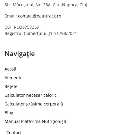
Str. Măceșului, Nr. 23A, Cluj-Napoca, Cluj
Email:
contact@eatntrack.ro
CUI: RO39757359
Registrul Comerțului: J12/1798/2021
Navigație
Acasă
Alimente
Rețete
Calculator necesar caloric
Calculator grăsime corporală
Blog
Manual Platformă Nutriționiști
Contact