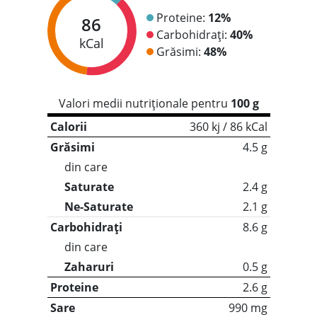
Proteine:
12%
86
Carbohidrați:
40%
kCal
Grăsimi:
48%
Valori medii nutriționale pentru
100 g
Calorii
360 kj / 86 kCal
Grăsimi
4.5 g
din care
Saturate
2.4 g
Ne-Saturate
2.1 g
Carbohidrați
8.6 g
din care
Zaharuri
0.5 g
Proteine
2.6 g
Sare
990 mg