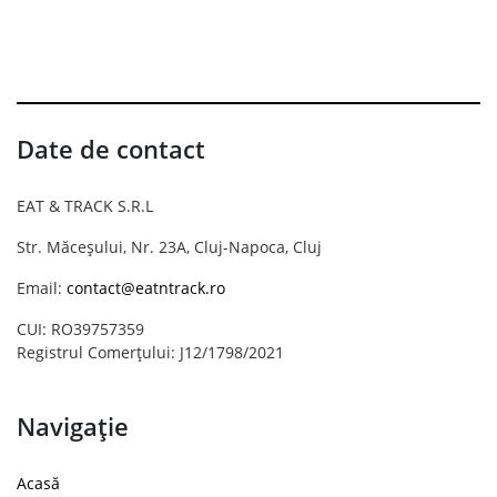
Date de contact
EAT & TRACK S.R.L
Str. Măceșului, Nr. 23A, Cluj-Napoca, Cluj
Email:
contact@eatntrack.ro
CUI: RO39757359
Registrul Comerțului: J12/1798/2021
Navigație
Acasă