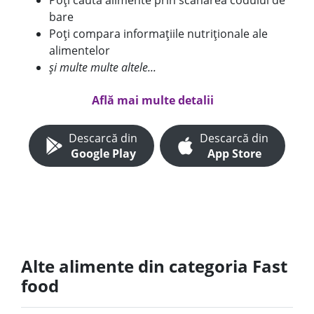
Poți căuta alimente prin scanarea codului de
bare
Poți compara informațiile nutriționale ale
alimentelor
și multe multe altele...
Află mai multe detalii
Descarcă din
Descarcă din
Google Play
App Store
Alte alimente din categoria Fast
food