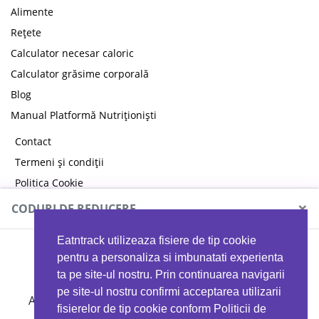
Alimente
Rețete
Calculator necesar caloric
Calculator grăsime corporală
Blog
Manual Platformă Nutriționiști
Contact
Termeni și condiții
Politica Cookie
Politica de confidențialitate
×
CODURI DE REDUCERE
Eatntrack utilizeaza fisiere de tip cookie
MYPROTEIN
pentru a personaliza si imbunatati experienta
ta pe site-ul nostru. Prin continuarea navigarii
pe site-ul nostru confirmi acceptarea utilizarii
Ai
40%
reducere la orice comandă folosind codul
fisierelor de tip cookie conform Politicii de
EATTRACK