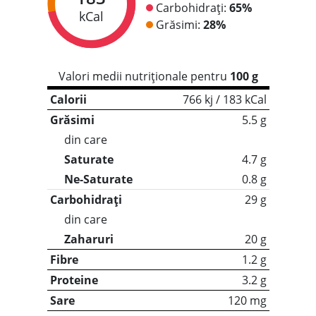
Carbohidrați:
65%
kCal
Grăsimi:
28%
Valori medii nutriționale pentru
100 g
Calorii
766 kj / 183 kCal
Grăsimi
5.5 g
din care
Saturate
4.7 g
Ne-Saturate
0.8 g
Carbohidrați
29 g
din care
Zaharuri
20 g
Fibre
1.2 g
Proteine
3.2 g
Sare
120 mg