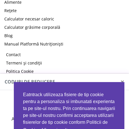
Alimente
Rețete
Calculator necesar caloric
Calculator grăsime corporală
Blog
Manual Platformă Nutriționiști
Contact
Termeni și condiții
Politica Cookie
Politica de confidențialitate
×
CODURI DE REDUCERE
Eatntrack utilizeaza fisiere de tip cookie
MYPROTEIN
pentru a personaliza si imbunatati experienta
ta pe site-ul nostru. Prin continuarea navigarii
pe site-ul nostru confirmi acceptarea utilizarii
Ai
40%
reducere la orice comandă folosind codul
fisierelor de tip cookie conform Politicii de
EATTRACK