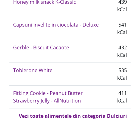
Honey milk snack K-Classic
439
kCal
Capsuni invelite in ciocolata - Deluxe
541
kCal
Gerble - Biscuit Cacaote
432
kCal
Toblerone White
535
kCal
Fitking Cookie - Peanut Butter
411
Strawberry Jelly - AllNutrition
kCal
Vezi toate alimentele din categoria Dulciuri