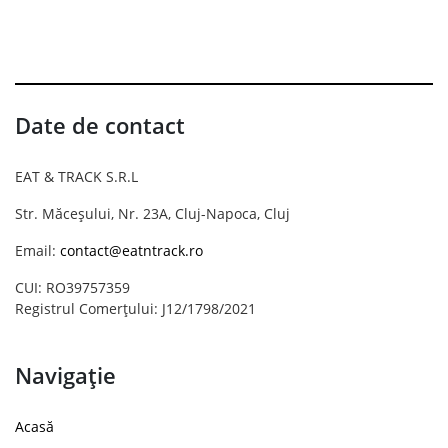
Date de contact
EAT & TRACK S.R.L
Str. Măceșului, Nr. 23A, Cluj-Napoca, Cluj
Email:
contact@eatntrack.ro
CUI: RO39757359
Registrul Comerțului: J12/1798/2021
Navigație
Acasă