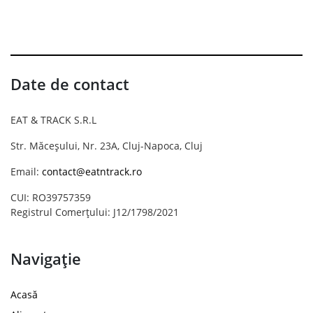
Date de contact
EAT & TRACK S.R.L
Str. Măceșului, Nr. 23A, Cluj-Napoca, Cluj
Email:
contact@eatntrack.ro
CUI: RO39757359
Registrul Comerțului: J12/1798/2021
Navigație
Acasă