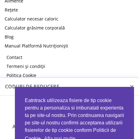
Alimente
Rețete
Calculator necesar caloric
Calculator grăsime corporală
Blog
Manual Platformă Nutriționiști
Contact
Termeni și condiții
Politica Cookie
Politica de confidențialitate
×
CODURI DE REDUCERE
Eatntrack utilizeaza fisiere de tip cookie
MYPROTEIN
pentru a personaliza si imbunatati experienta
ta pe site-ul nostru. Prin continuarea navigarii
pe site-ul nostru confirmi acceptarea utilizarii
Ai
40%
reducere la orice comandă folosind codul
fisierelor de tip cookie conform Politicii de
EATTRACK
Cookie.
Afla mai multe