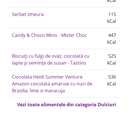
kCal
Serbet zmeura
115
kCal
Candy & Choco Minis - Mister Choc
447
kCal
Biscuiți cu fulgi de ovăz, ciocolată cu
525
lapte și semințe de susan - Tastino
kCal
Ciocolata Heidi Summer Venture
536
Amazon ciocolata amaruie cu nuci de
kCal
Brazilia, lime si maracuja
Vezi toate alimentele din categoria Dulciuri