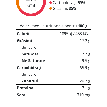
Carbohidrați:
59%
kCal
Grăsimi:
35%
Valori medii nutriționale pentru
100 g
Calorii
1895 kj / 453 kCal
Grăsimi
17.2 g
din care
Saturate
7.7 g
Ne-Saturate
9.5 g
Carbohidrați
65.9 g
din care
Zaharuri
20.7 g
Proteine
7.1 g
Sare
710 mg