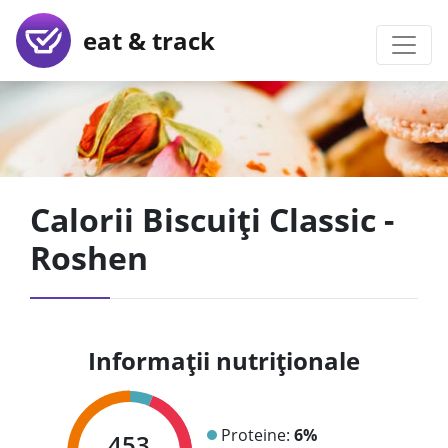
eat & track
Calorii Biscuiți Classic -
Roshen
Informații nutriționale
Proteine:
6%
453