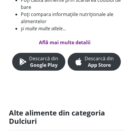
Poți căuta alimente prin scanarea codului de
bare
Poți compara informațiile nutriționale ale
alimentelor
și multe multe altele...
Află mai multe detalii
Descarcă din
Descarcă din
Google Play
App Store
Alte alimente din categoria
Dulciuri