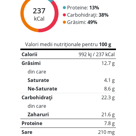
Proteine:
13%
237
Carbohidrați:
38%
kCal
Grăsimi:
49%
Valori medii nutriționale pentru
100 g
Calorii
992 kj / 237 kCal
Grăsimi
12.7 g
din care
Saturate
4.1 g
Ne-Saturate
8.6 g
Carbohidrați
22.3 g
din care
Zaharuri
21.6 g
Proteine
7.8 g
Sare
210 mg