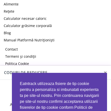
Alimente
Rețete
Calculator necesar caloric
Calculator grăsime corporală
Blog
Manual Platformă Nutriționiști
Contact
Termeni și condiții
Politica Cookie
Politica de confidențialitate
×
CODURI DE REDUCERE
Eatntrack utilizeaza fisiere de tip cookie
MYPROTEIN
pentru a personaliza si imbunatati experienta
ta pe site-ul nostru. Prin continuarea navigarii
pe site-ul nostru confirmi acceptarea utilizarii
Ai
40%
reducere la orice comandă folosind codul
fisierelor de tip cookie conform Politicii de
EATTRACK