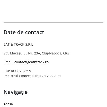
Date de contact
EAT & TRACK S.R.L
Str. Măceșului, Nr. 23A, Cluj-Napoca, Cluj
Email:
contact@eatntrack.ro
CUI: RO39757359
Registrul Comerțului: J12/1798/2021
Navigație
Acasă