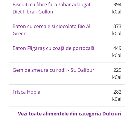
Biscuiti cu fibre fara zahar adaugat -
394
Diet Fibra - Gullon
kCal
Baton cu cereale si ciocolata Bio All
373
Green
kCal
Baton Făgăraș cu coajă de portocală
449
kCal
Gem de zmeura cu rodii - St. Dalfour
229
kCal
Frisca Hopla
282
kCal
Vezi toate alimentele din categoria Dulciuri