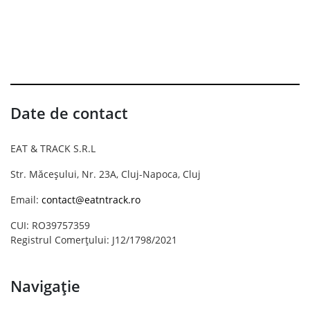
Date de contact
EAT & TRACK S.R.L
Str. Măceșului, Nr. 23A, Cluj-Napoca, Cluj
Email:
contact@eatntrack.ro
CUI: RO39757359
Registrul Comerțului: J12/1798/2021
Navigație