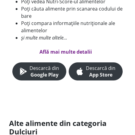
Poți vedea Nutri-Score-ul alimentelor
Poți căuta alimente prin scanarea codului de
bare
Poți compara informațiile nutriționale ale
alimentelor
și multe multe altele...
Află mai multe detalii
Descarcă din
Descarcă din
Google Play
App Store
Alte alimente din categoria
Dulciuri