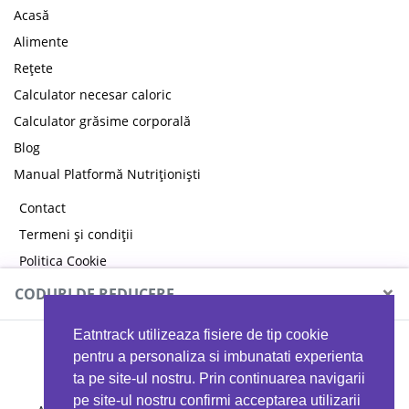
Acasă
Alimente
Rețete
Calculator necesar caloric
Calculator grăsime corporală
Blog
Manual Platformă Nutriționiști
Contact
Termeni și condiții
Politica Cookie
Politica de confidențialitate
×
CODURI DE REDUCERE
Eatntrack utilizeaza fisiere de tip cookie
MYPROTEIN
pentru a personaliza si imbunatati experienta
ta pe site-ul nostru. Prin continuarea navigarii
pe site-ul nostru confirmi acceptarea utilizarii