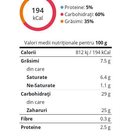
Proteine:
5%
194
Carbohidrați:
60%
kCal
Grăsimi:
35%
Valori medii nutriționale pentru
100 g
Calorii
812 kj / 194 kCal
Grăsimi
7.5 g
din care
Saturate
6.4 g
Ne-Saturate
1.1 g
Carbohidrați
29 g
din care
Zaharuri
25 g
Fibre
0.3 g
Proteine
2.5 g