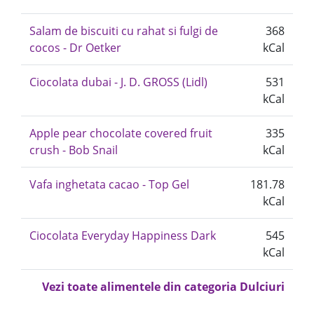
Salam de biscuiti cu rahat si fulgi de
368
cocos - Dr Oetker
kCal
Ciocolata dubai - J. D. GROSS (Lidl)
531
kCal
Apple pear chocolate covered fruit
335
crush - Bob Snail
kCal
Vafa inghetata cacao - Top Gel
181.78
kCal
Ciocolata Everyday Happiness Dark
545
kCal
Vezi toate alimentele din categoria Dulciuri