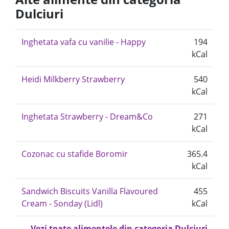
Dulciuri
Inghetata vafa cu vanilie - Happy
194
kCal
Heidi Milkberry Strawberry
540
kCal
Inghetata Strawberry - Dream&Co
271
kCal
Cozonac cu stafide Boromir
365.4
kCal
Sandwich Biscuits Vanilla Flavoured
455
Cream - Sonday (Lidl)
kCal
Vezi toate alimentele din categoria Dulciuri