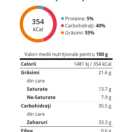
Proteine:
5%
354
Carbohidrați:
40%
kCal
Grăsimi:
55%
Valori medii nutriționale pentru
100 g
Calorii
1481 kj / 354 kCal
Grăsimi
21.6 g
din care
Saturate
13.7 g
Ne-Saturate
7.9 g
Carbohidrați
35.5 g
din care
Zaharuri
33.3 g
Fibre
0.6 g