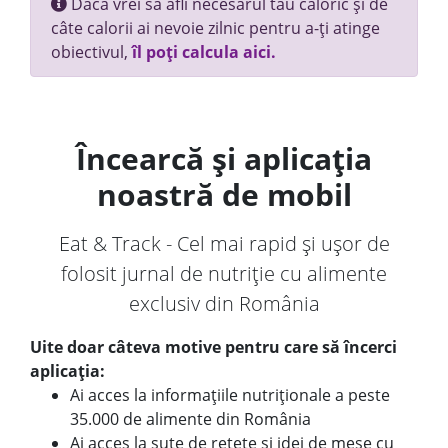
Dacă vrei să afli necesarul tău caloric și de
câte calorii ai nevoie zilnic pentru a-ți atinge
obiectivul,
îl poți calcula aici.
Încearcă și aplicația
noastră de mobil
Eat & Track - Cel mai rapid și ușor de
folosit jurnal de nutriție cu alimente
exclusiv din România
Uite doar câteva motive pentru care să încerci
aplicația:
Ai acces la informațiile nutriționale a peste
35.000 de alimente din România
Ai acces la sute de rețete și idei de mese cu