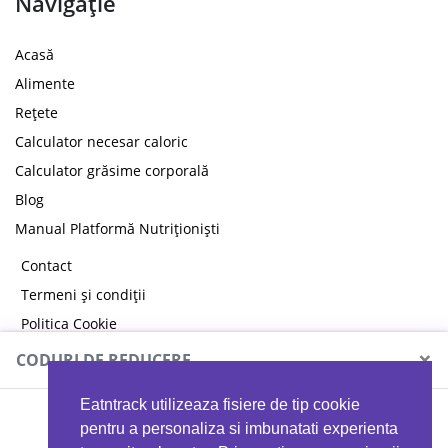
Navigație
Acasă
Alimente
Rețete
Calculator necesar caloric
Calculator grăsime corporală
Blog
Manual Platformă Nutriționiști
Contact
Termeni și condiții
Politica Cookie
Politica de confidențialitate
×
CODURI DE REDUCERE
Eatntrack utilizeaza fisiere de tip cookie
MYPROTEIN
pentru a personaliza si imbunatati experienta