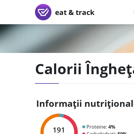
eat & track
Calorii Înghe
Informații nutriționa
Proteine:
4%
191
Carbohidrați:
59%