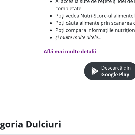
Ai acces la sute de rețete și idei d
completate
Poți vedea Nutri-Score-ul alimente
Poți căuta alimente prin scanarea 
Poți compara informațiile nutrițion
și multe multe altele...
Află mai multe detalii
Descarcă din
Google Play
goria Dulciuri