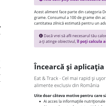
Acest aliment face parte din categoria Dul
grame. Consumul a 100 de grame din ace
cantitatea zilnică estimată pentru un adu
Dacă vrei să afli necesarul tău calori
a-ți atinge obiectivul,
îl poți calcula a
Încearcă și aplicați
Eat & Track - Cel mai rapid și ușor
alimente exclusiv din România
Uite doar câteva motive pentru care să
Ai acces la informațiile nutriționa