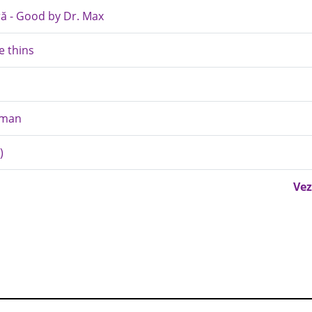
ră - Good by Dr. Max
e thins
aman
)
Vez