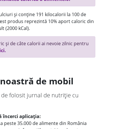
ciuri și conține 191 kilocalorii la 100 de
st produs reprezintă 10% aport caloric din
lt (2000 kCal).
c și de câte calorii ai nevoie zilnic pentru
ici.
a noastră de mobil
 de folosit jurnal de nutriție cu
 încerci aplicația:
le a peste 35.000 de alimente din România