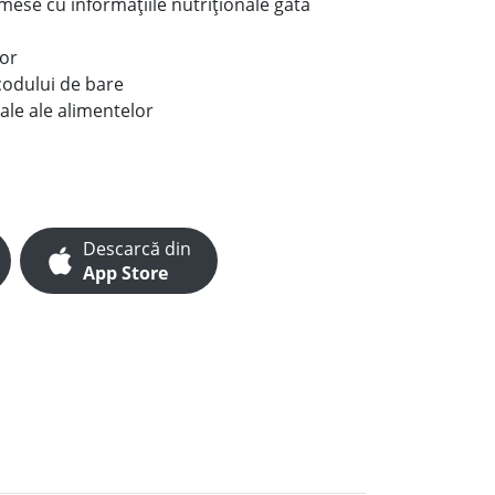
e mese cu informațiile nutriționale gata
lor
codului de bare
ale ale alimentelor
Descarcă din
App Store