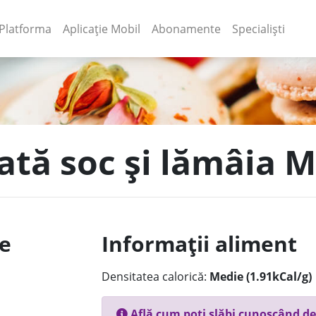
(current)
(current)
Platforma
Aplicație Mobil
Abonamente
Specialiști
țată soc și lămâia 
le
Informații aliment
Densitatea calorică:
Medie (1.91kCal/g)
Află cum poți slăbi cunoscând de