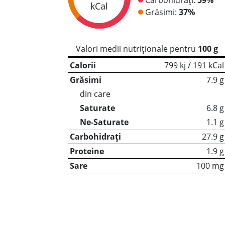
kCal
Grăsimi:
37%
Valori medii nutriționale pentru
100 g
Calorii
799 kj / 191 kCal
Grăsimi
7.9 g
din care
Saturate
6.8 g
Ne-Saturate
1.1 g
Carbohidrați
27.9 g
Proteine
1.9 g
Sare
100 mg