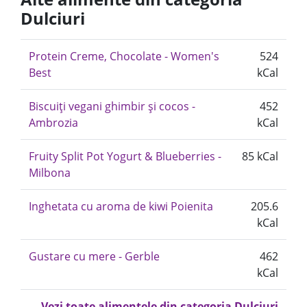
Dulciuri
Protein Creme, Chocolate - Women's
524
Best
kCal
Biscuiți vegani ghimbir și cocos -
452
Ambrozia
kCal
Fruity Split Pot Yogurt & Blueberries -
85 kCal
Milbona
Inghetata cu aroma de kiwi Poienita
205.6
kCal
Gustare cu mere - Gerble
462
kCal
Vezi toate alimentele din categoria Dulciuri