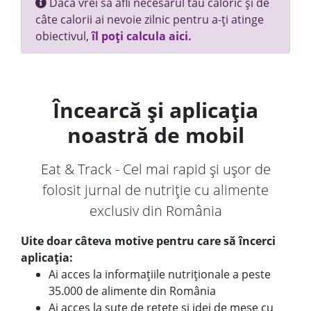
Dacă vrei să afli necesarul tău caloric și de
câte calorii ai nevoie zilnic pentru a-ți atinge
obiectivul,
îl poți calcula aici.
Încearcă și aplicația
noastră de mobil
Eat & Track - Cel mai rapid și ușor de
folosit jurnal de nutriție cu alimente
exclusiv din România
Uite doar câteva motive pentru care să încerci
aplicația:
Ai acces la informațiile nutriționale a peste
35.000 de alimente din România
Ai acces la sute de rețete și idei de mese cu