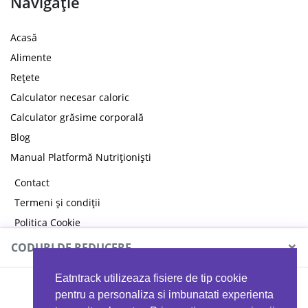
Navigație
Acasă
Alimente
Rețete
Calculator necesar caloric
Calculator grăsime corporală
Blog
Manual Platformă Nutriționiști
Contact
Termeni și condiții
Politica Cookie
Politica de confidențialitate
×
CODURI DE REDUCERE
Eatntrack utilizeaza fisiere de tip cookie
MYPROTEIN
pentru a personaliza si imbunatati experienta