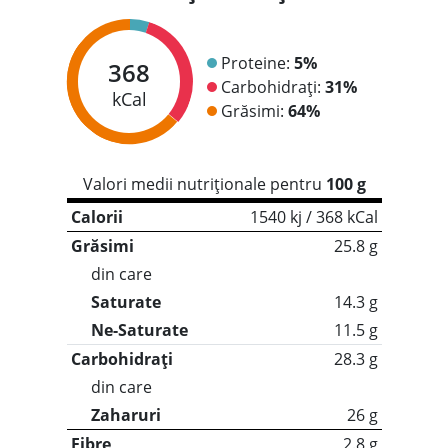
Proteine:
5%
368
Carbohidrați:
31%
kCal
Grăsimi:
64%
Valori medii nutriționale pentru
100 g
Calorii
1540 kj / 368 kCal
Grăsimi
25.8 g
din care
Saturate
14.3 g
Ne-Saturate
11.5 g
Carbohidrați
28.3 g
din care
Zaharuri
26 g
Fibre
2.8 g