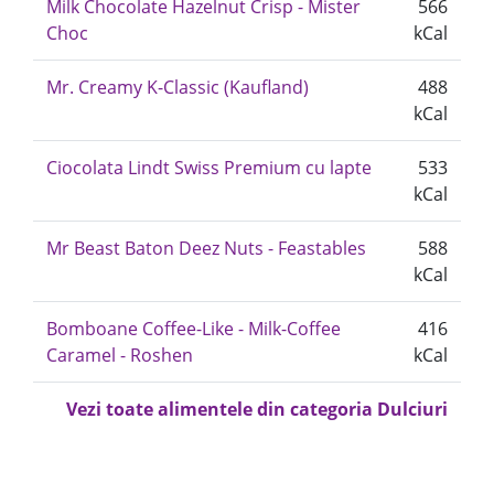
Milk Chocolate Hazelnut Crisp - Mister
566
Choc
kCal
Mr. Creamy K-Classic (Kaufland)
488
kCal
Ciocolata Lindt Swiss Premium cu lapte
533
kCal
Mr Beast Baton Deez Nuts - Feastables
588
kCal
Bomboane Coffee-Like - Milk-Coffee
416
Caramel - Roshen
kCal
Vezi toate alimentele din categoria Dulciuri