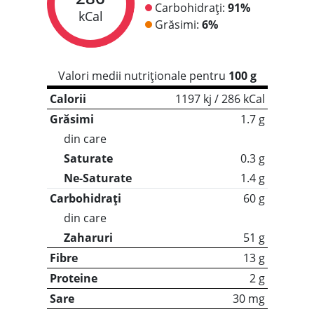
Carbohidrați:
91%
kCal
Grăsimi:
6%
Valori medii nutriționale pentru
100 g
Calorii
1197 kj / 286 kCal
Grăsimi
1.7 g
din care
Saturate
0.3 g
Ne-Saturate
1.4 g
Carbohidrați
60 g
din care
Zaharuri
51 g
Fibre
13 g
Proteine
2 g
Sare
30 mg