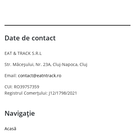
Date de contact
EAT & TRACK S.R.L
Str. Măceșului, Nr. 23A, Cluj-Napoca, Cluj
Email:
contact@eatntrack.ro
CUI: RO39757359
Registrul Comerțului: J12/1798/2021
Navigație
Acasă