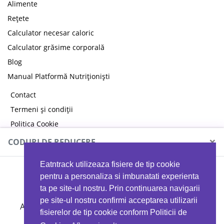
Alimente
Rețete
Calculator necesar caloric
Calculator grăsime corporală
Blog
Manual Platformă Nutriționiști
Contact
Termeni și condiții
Politica Cookie
Politica de confidențialitate
×
CODURI DE REDUCERE
Eatntrack utilizeaza fisiere de tip cookie
MYPROTEIN
pentru a personaliza si imbunatati experienta
ta pe site-ul nostru. Prin continuarea navigarii
pe site-ul nostru confirmi acceptarea utilizarii
Ai
40%
reducere la orice comandă folosind codul
fisierelor de tip cookie conform Politicii de
EATTRACK