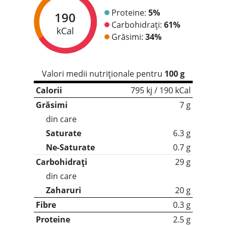
Proteine:
5%
190
Carbohidrați:
61%
kCal
Grăsimi:
34%
Valori medii nutriționale pentru
100 g
Calorii
795 kj / 190 kCal
Grăsimi
7 g
din care
Saturate
6.3 g
Ne-Saturate
0.7 g
Carbohidrați
29 g
din care
Zaharuri
20 g
Fibre
0.3 g
Proteine
2.5 g