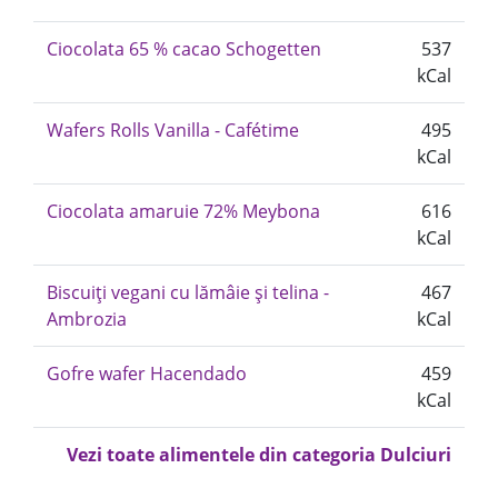
Ciocolata 65 % cacao Schogetten
537
kCal
Wafers Rolls Vanilla - Cafétime
495
kCal
Ciocolata amaruie 72% Meybona
616
kCal
Biscuiți vegani cu lămâie și telina -
467
Ambrozia
kCal
Gofre wafer Hacendado
459
kCal
Vezi toate alimentele din categoria Dulciuri