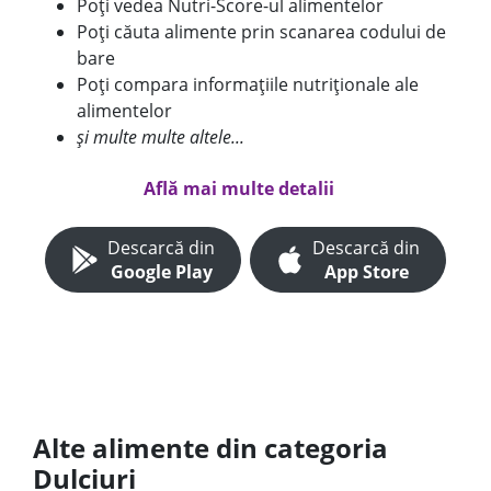
Poți vedea Nutri-Score-ul alimentelor
Poți căuta alimente prin scanarea codului de
bare
Poți compara informațiile nutriționale ale
alimentelor
și multe multe altele...
Află mai multe detalii
Descarcă din
Descarcă din
Google Play
App Store
Alte alimente din categoria
Dulciuri