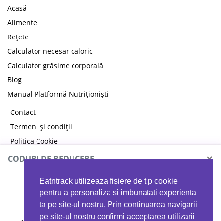
Acasă
Alimente
Rețete
Calculator necesar caloric
Calculator grăsime corporală
Blog
Manual Platformă Nutriționiști
Contact
Termeni și condiții
Politica Cookie
Politica de confidențialitate
×
CODURI DE REDUCERE
Eatntrack utilizeaza fisiere de tip cookie
MYPROTEIN
pentru a personaliza si imbunatati experienta
ta pe site-ul nostru. Prin continuarea navigarii
pe site-ul nostru confirmi acceptarea utilizarii