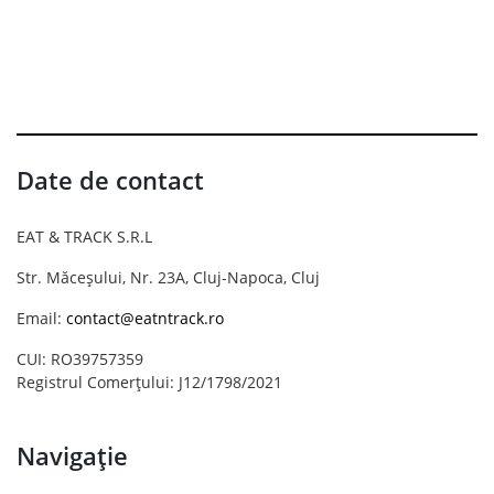
Date de contact
EAT & TRACK S.R.L
Str. Măceșului, Nr. 23A, Cluj-Napoca, Cluj
Email:
contact@eatntrack.ro
CUI: RO39757359
Registrul Comerțului: J12/1798/2021
Navigație