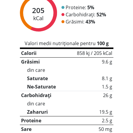
Proteine:
5%
205
Carbohidrați:
52%
kCal
Grăsimi:
43%
Valori medii nutriționale pentru
100 g
Calorii
858 kj / 205 kCal
Grăsimi
9.6 g
din care
Saturate
8.1 g
Ne-Saturate
1.5 g
Carbohidrați
26 g
din care
Zaharuri
19.5 g
Proteine
2.5 g
Sare
50 mg