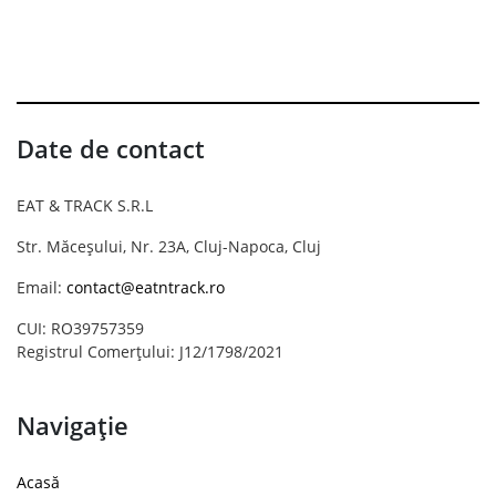
Date de contact
EAT & TRACK S.R.L
Str. Măceșului, Nr. 23A, Cluj-Napoca, Cluj
Email:
contact@eatntrack.ro
CUI: RO39757359
Registrul Comerțului: J12/1798/2021
Navigație
Acasă