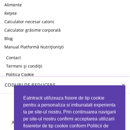
Alimente
Rețete
Calculator necesar caloric
Calculator grăsime corporală
Blog
Manual Platformă Nutriționiști
Contact
Termeni și condiții
Politica Cookie
Politica de confidențialitate
×
CODURI DE REDUCERE
Eatntrack utilizeaza fisiere de tip cookie
MYPROTEIN
pentru a personaliza si imbunatati experienta
ta pe site-ul nostru. Prin continuarea navigarii
pe site-ul nostru confirmi acceptarea utilizarii
Ai
40%
reducere la orice comandă folosind codul
fisierelor de tip cookie conform Politicii de
EATTRACK