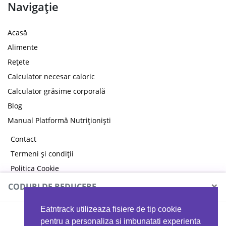
Navigație
Acasă
Alimente
Rețete
Calculator necesar caloric
Calculator grăsime corporală
Blog
Manual Platformă Nutriționiști
Contact
Termeni și condiții
Politica Cookie
Politica de confidențialitate
×
CODURI DE REDUCERE
Eatntrack utilizeaza fisiere de tip cookie
MYPROTEIN
pentru a personaliza si imbunatati experienta