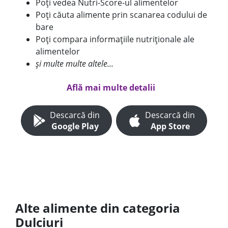
Poți vedea Nutri-Score-ul alimentelor
Poți căuta alimente prin scanarea codului de
bare
Poți compara informațiile nutriționale ale
alimentelor
și multe multe altele...
Află mai multe detalii
Descarcă din
Descarcă din
Google Play
App Store
Alte alimente din categoria
Dulciuri