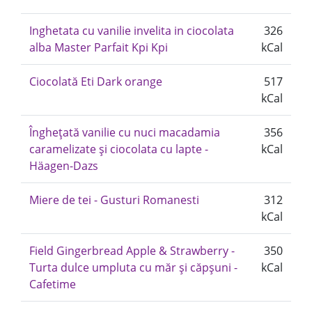
Inghetata cu vanilie invelita in ciocolata
326
alba Master Parfait Kpi Kpi
kCal
Ciocolată Eti Dark orange
517
kCal
Înghețată vanilie cu nuci macadamia
356
caramelizate și ciocolata cu lapte -
kCal
Häagen-Dazs
Miere de tei - Gusturi Romanesti
312
kCal
Field Gingerbread Apple & Strawberry -
350
Turta dulce umpluta cu măr și căpșuni -
kCal
Cafetime