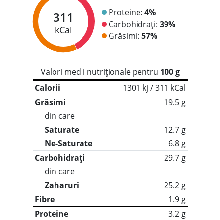
Proteine:
4%
311
Carbohidrați:
39%
kCal
Grăsimi:
57%
Valori medii nutriționale pentru
100 g
Calorii
1301 kj / 311 kCal
Grăsimi
19.5 g
din care
Saturate
12.7 g
Ne-Saturate
6.8 g
Carbohidrați
29.7 g
din care
Zaharuri
25.2 g
Fibre
1.9 g
Proteine
3.2 g