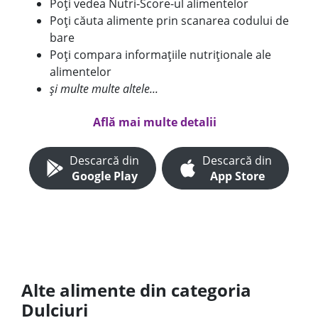
Poți vedea Nutri-Score-ul alimentelor
Poți căuta alimente prin scanarea codului de
bare
Poți compara informațiile nutriționale ale
alimentelor
și multe multe altele...
Află mai multe detalii
Descarcă din
Descarcă din
Google Play
App Store
Alte alimente din categoria
Dulciuri