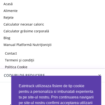
Acasă
Alimente
Rețete
Calculator necesar caloric
Calculator grăsime corporală
Blog
Manual Platformă Nutriționiști
Contact
Termeni și condiții
Politica Cookie
Politica de confidențialitate
×
CODURI DE REDUCERE
Eatntrack utilizeaza fisiere de tip cookie
MYPROTEIN
pentru a personaliza si imbunatati experienta
ta pe site-ul nostru. Prin continuarea navigarii
pe site-ul nostru confirmi acceptarea utilizarii