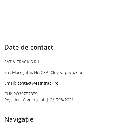
Date de contact
EAT & TRACK S.R.L
Str. Măceșului, Nr. 23A, Cluj-Napoca, Cluj
Email:
contact@eatntrack.ro
CUI: RO39757359
Registrul Comerțului: J12/1798/2021
Navigație