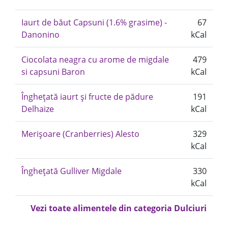
Iaurt de băut Capsuni (1.6% grasime) -
67
Danonino
kCal
Ciocolata neagra cu arome de migdale
479
si capsuni Baron
kCal
Înghețată iaurt și fructe de pădure
191
Delhaize
kCal
Merișoare (Cranberries) Alesto
329
kCal
Înghețată Gulliver Migdale
330
kCal
Vezi toate alimentele din categoria Dulciuri