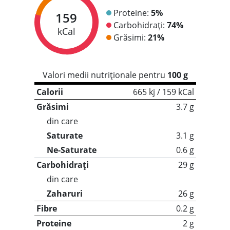
Proteine:
5%
159
Carbohidrați:
74%
kCal
Grăsimi:
21%
Valori medii nutriționale pentru
100 g
Calorii
665 kj / 159 kCal
Grăsimi
3.7 g
din care
Saturate
3.1 g
Ne-Saturate
0.6 g
Carbohidrați
29 g
din care
Zaharuri
26 g
Fibre
0.2 g
Proteine
2 g