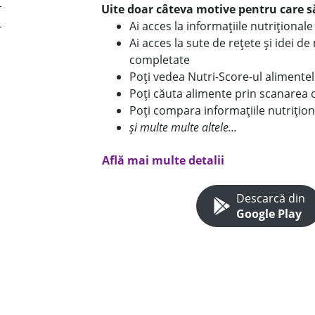
Uite doar câteva motive pentru care să
Ai acces la informațiile nutriționa
Ai acces la sute de rețete și idei d
completate
Poți vedea Nutri-Score-ul alimente
Poți căuta alimente prin scanarea 
Poți compara informațiile nutrițion
și multe multe altele...
Află mai multe detalii
Descarcă din
Google Play