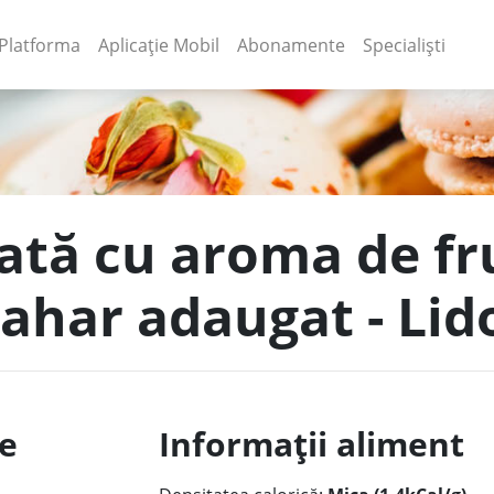
(current)
(current)
Platforma
Aplicație Mobil
Abonamente
Specialiști
țată cu aroma de fr
zahar adaugat - Lid
le
Informații aliment