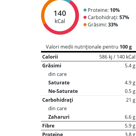
Proteine:
10%
140
Carbohidrați:
57%
kCal
Grăsimi:
33%
Valori medii nutriționale pentru
100 g
Calorii
586 kj / 140 kCal
Grăsimi
5.4 g
din care
Saturate
4.9 g
Ne-Saturate
0.5 g
Carbohidrați
21 g
din care
Zaharuri
6.6 g
Fibre
5.9 g
Proteine
3.8 g