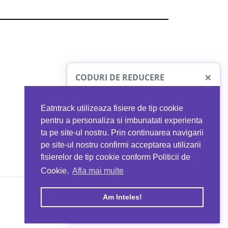
×
CODURI DE REDUCERE
Eatntrack utilizeaza fisiere de tip cookie
O41
MYPROTEIN
pentru a personaliza si imbunatati experienta
ta pe site-ul nostru. Prin continuarea navigarii
 orice comandă
Ai
40%
reducere la orice comandă
pe site-ul nostru confirmi acceptarea utilizarii
EATNTRACK
folosind codul
EATTRACK
fisierelor de tip cookie conform Politicii de
Cookie.
Afla mai multe
acum
Profită acum
Am Inteles!
Copyright © 2026 EAT & TRACK S.R.L