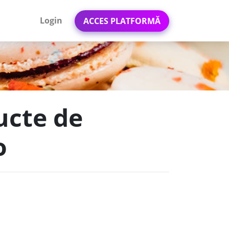
Login
ACCES PLATFORMĂ
ucte de
o