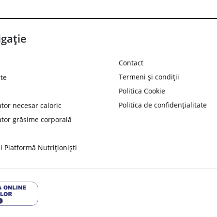
gație
Contact
Termeni și condiții
te
Politica Cookie
Politica de confidențialitate
ator necesar caloric
PROT
ator grăsime corporală
Ai
10%
reducere la
folosind codul
 Platformă Nutriționiști
Profită 