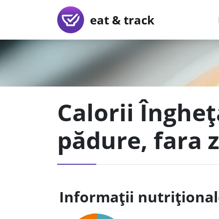
eat & track
Calorii Înghe
pădure, fara 
Informații nutriționa