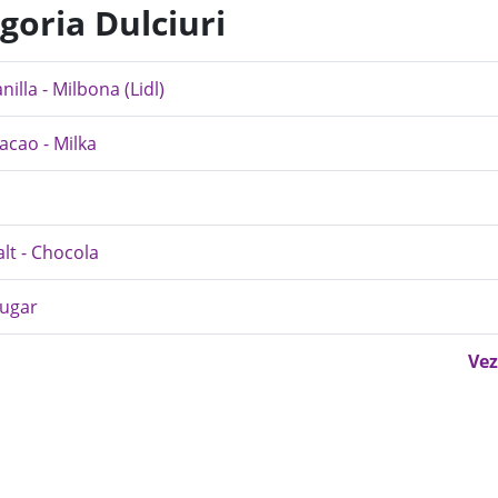
goria Dulciuri
lla - Milbona (Lidl)
acao - Milka
lt - Chocola
Sugar
Vez