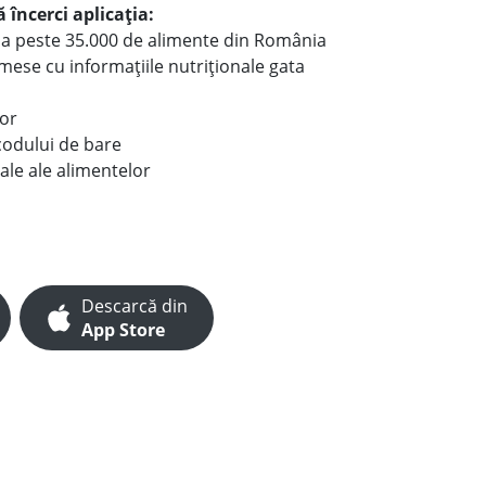
 încerci aplicația:
le a peste 35.000 de alimente din România
e mese cu informațiile nutriționale gata
lor
codului de bare
ale ale alimentelor
Descarcă din
App Store