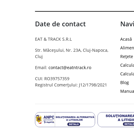
Date de contact
Navi
EAT & TRACK S.R.L
Acasă
Alimen
Str. Măceșului, Nr. 23A, Cluj-Napoca,
Cluj
Rețete
Calcul
Email:
contact@eatntrack.ro
Calcul
CUI: RO39757359
Blog
Registrul Comerțului: J12/1798/2021
Manual