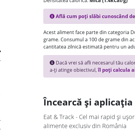
Densitatea calorică:
Mica (1.4kCal/g)
Află cum poți slăbi cunoscând de
Acest aliment face parte din categoria Dul
grame. Consumul a 100 de grame din ace
cantitatea zilnică estimată pentru un adu
Dacă vrei să afli necesarul tău calori
a-ți atinge obiectivul,
îl poți calcula a
Încearcă și aplicați
Eat & Track - Cel mai rapid și ușor
alimente exclusiv din România