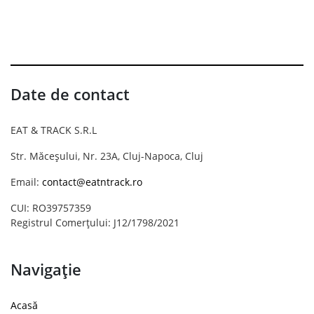
Date de contact
EAT & TRACK S.R.L
Str. Măceșului, Nr. 23A, Cluj-Napoca, Cluj
Email:
contact@eatntrack.ro
CUI: RO39757359
Registrul Comerțului: J12/1798/2021
Navigație
Acasă