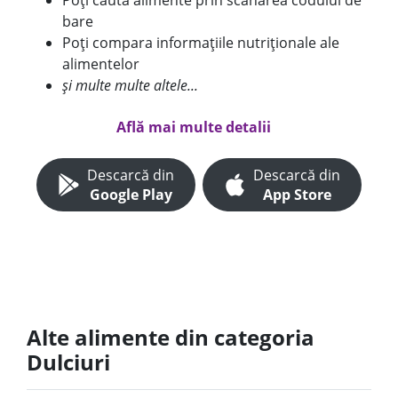
Poți căuta alimente prin scanarea codului de
bare
Poți compara informațiile nutriționale ale
alimentelor
și multe multe altele...
Află mai multe detalii
Descarcă din
Descarcă din
Google Play
App Store
Alte alimente din categoria
Dulciuri