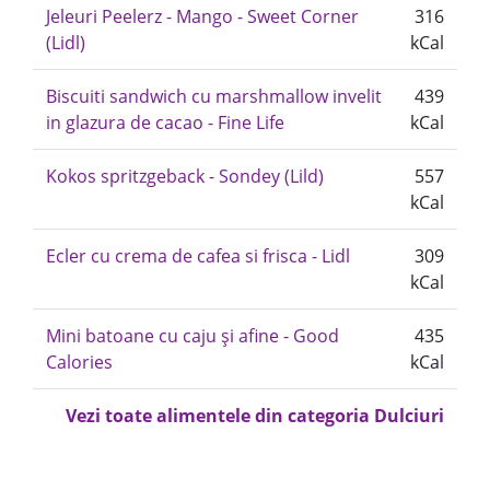
Jeleuri Peelerz - Mango - Sweet Corner
316
(Lidl)
kCal
Biscuiti sandwich cu marshmallow invelit
439
in glazura de cacao - Fine Life
kCal
Kokos spritzgeback - Sondey (Lild)
557
kCal
Ecler cu crema de cafea si frisca - Lidl
309
kCal
Mini batoane cu caju și afine - Good
435
Calories
kCal
Vezi toate alimentele din categoria Dulciuri