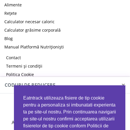
Alimente
Rețete
Calculator necesar caloric
Calculator grăsime corporală
Blog
Manual Platformă Nutriționiști
Contact
Termeni și condiții
Politica Cookie
Politica de confidențialitate
×
CODURI DE REDUCERE
Eatntrack utilizeaza fisiere de tip cookie
MYPROTEIN
pentru a personaliza si imbunatati experienta
ta pe site-ul nostru. Prin continuarea navigarii
pe site-ul nostru confirmi acceptarea utilizarii
Ai
40%
reducere la orice comandă folosind codul
fisierelor de tip cookie conform Politicii de
EATTRACK