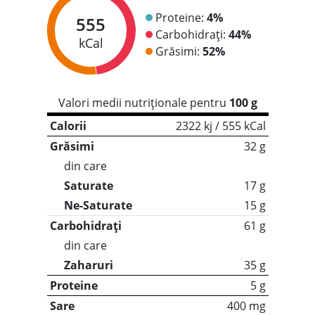
Proteine:
4%
555
Carbohidrați:
44%
kCal
Grăsimi:
52%
Valori medii nutriționale pentru
100 g
Calorii
2322 kj / 555 kCal
Grăsimi
32 g
din care
Saturate
17 g
Ne-Saturate
15 g
Carbohidrați
61 g
din care
Zaharuri
35 g
Proteine
5 g
Sare
400 mg