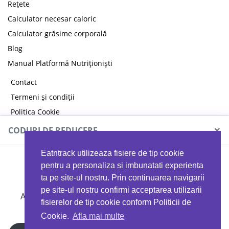
Rețete
Calculator necesar caloric
Calculator grăsime corporală
Blog
Manual Platformă Nutriționiști
Contact
Termeni și condiții
Politica Cookie
Politica de confidențialitate
×
CODURI DE REDUCERE
Eatntrack utilizeaza fisiere de tip cookie
MYPROTEIN
pentru a personaliza si imbunatati experienta
ta pe site-ul nostru. Prin continuarea navigarii
pe site-ul nostru confirmi acceptarea utilizarii
Ai
40%
reducere la orice comandă folosind codul
fisierelor de tip cookie conform Politicii de
EATTRACK
Cookie.
Afla mai multe