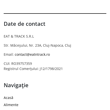
Date de contact
EAT & TRACK S.R.L
Str. Măceșului, Nr. 23A, Cluj-Napoca, Cluj
Email:
contact@eatntrack.ro
CUI: RO39757359
Registrul Comerțului: J12/1798/2021
Navigație
Acasă
Alimente