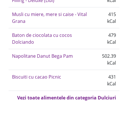
Filling - Deluxe (Lidl)
kCal
Musli cu miere, mere si caise - Vital
415
Grana
kCal
Baton de ciocolata cu cocos
479
Dolciando
kCal
Napolitane Danut Bega Pam
502.39
kCal
Biscuiti cu cacao Picnic
431
kCal
Vezi toate alimentele din categoria Dulciuri