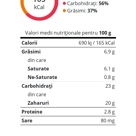
Carbohidrați:
56%
kCal
Grăsimi:
37%
Valori medii nutriționale pentru
100 g
Calorii
690 kj / 165 kCal
Grăsimi
6.9 g
din care
Saturate
6.1 g
Ne-Saturate
0.8 g
Carbohidrați
23 g
din care
Zaharuri
20 g
Proteine
2.8 g
Sare
80 mg