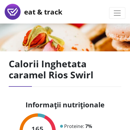
eat & track
Calorii Inghetata
caramel Rios Swirl
Informații nutriționale
Proteine:
7%
165