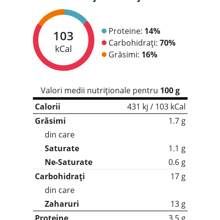
Proteine:
14%
103
Carbohidrați:
70%
kCal
Grăsimi:
16%
Valori medii nutriționale pentru
100 g
Calorii
431 kj / 103 kCal
Grăsimi
1.7 g
din care
Saturate
1.1 g
Ne-Saturate
0.6 g
Carbohidrați
17 g
din care
Zaharuri
13 g
Proteine
3.5 g