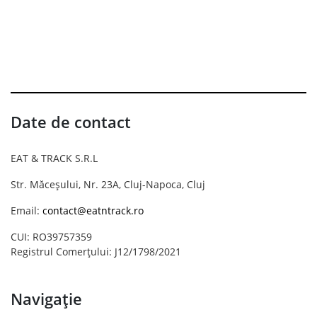
Date de contact
EAT & TRACK S.R.L
Str. Măceșului, Nr. 23A, Cluj-Napoca, Cluj
Email:
contact@eatntrack.ro
CUI: RO39757359
Registrul Comerțului: J12/1798/2021
Navigație