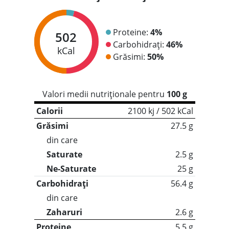
Proteine:
4%
502
Carbohidrați:
46%
kCal
Grăsimi:
50%
Valori medii nutriționale pentru
100 g
Calorii
2100 kj / 502 kCal
Grăsimi
27.5 g
din care
Saturate
2.5 g
Ne-Saturate
25 g
Carbohidrați
56.4 g
din care
Zaharuri
2.6 g
Proteine
5.5 g