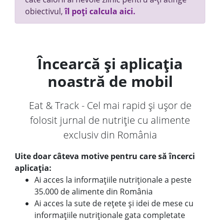
obiectivul,
îl poți calcula aici.
Încearcă și aplicația
noastră de mobil
Eat & Track - Cel mai rapid și ușor de
folosit jurnal de nutriție cu alimente
exclusiv din România
Uite doar câteva motive pentru care să încerci
aplicația:
Ai acces la informațiile nutriționale a peste
35.000 de alimente din România
Ai acces la sute de rețete și idei de mese cu
informațiile nutriționale gata completate