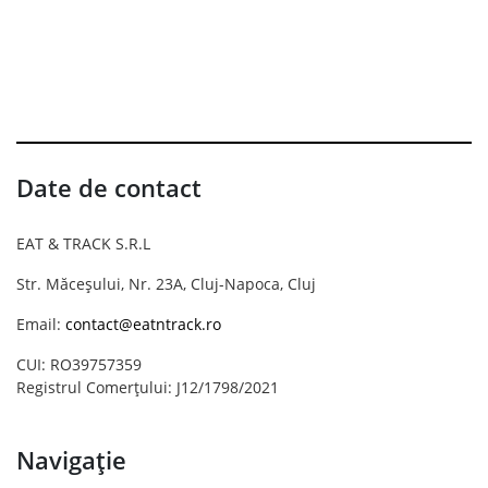
Date de contact
EAT & TRACK S.R.L
Str. Măceșului, Nr. 23A, Cluj-Napoca, Cluj
Email:
contact@eatntrack.ro
CUI: RO39757359
Registrul Comerțului: J12/1798/2021
Navigație