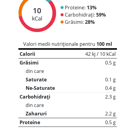
Proteine:
13%
10
Carbohidrați:
59%
kCal
Grăsimi:
28%
Valori medii nutriționale pentru
100 ml
Calorii
42 kj / 10 kCal
Grăsimi
0.5 g
din care
Saturate
0.1 g
Ne-Saturate
0.4 g
Carbohidrați
2.3 g
din care
Zaharuri
2.2 g
Proteine
0.5 g