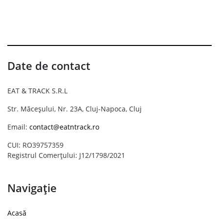
Date de contact
EAT & TRACK S.R.L
Str. Măceșului, Nr. 23A, Cluj-Napoca, Cluj
Email:
contact@eatntrack.ro
CUI: RO39757359
Registrul Comerțului: J12/1798/2021
Navigație
Acasă