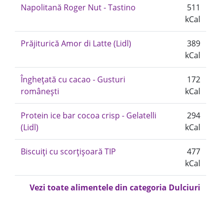
Napolitană Roger Nut - Tastino
511
kCal
Prăjiturică Amor di Latte (Lidl)
389
kCal
Înghețată cu cacao - Gusturi
172
românești
kCal
Protein ice bar cocoa crisp - Gelatelli
294
(Lidl)
kCal
Biscuiți cu scorțișoară TIP
477
kCal
Vezi toate alimentele din categoria Dulciuri