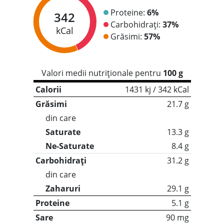
Proteine:
6%
342
Carbohidrați:
37%
kCal
Grăsimi:
57%
Valori medii nutriționale pentru
100 g
Calorii
1431 kj / 342 kCal
Grăsimi
21.7 g
din care
Saturate
13.3 g
Ne-Saturate
8.4 g
Carbohidrați
31.2 g
din care
Zaharuri
29.1 g
Proteine
5.1 g
Sare
90 mg