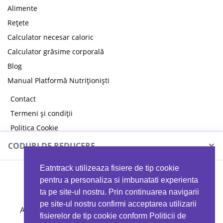
Alimente
Rețete
Calculator necesar caloric
Calculator grăsime corporală
Blog
Manual Platformă Nutriționiști
Contact
Termeni și condiții
Politica Cookie
Politica de confidențialitate
×
CODURI DE REDUCERE
Eatntrack utilizeaza fisiere de tip cookie
MYPROTEIN
pentru a personaliza si imbunatati experienta
ta pe site-ul nostru. Prin continuarea navigarii
pe site-ul nostru confirmi acceptarea utilizarii
Ai
40%
reducere la orice comandă folosind codul
fisierelor de tip cookie conform Politicii de
EATTRACK