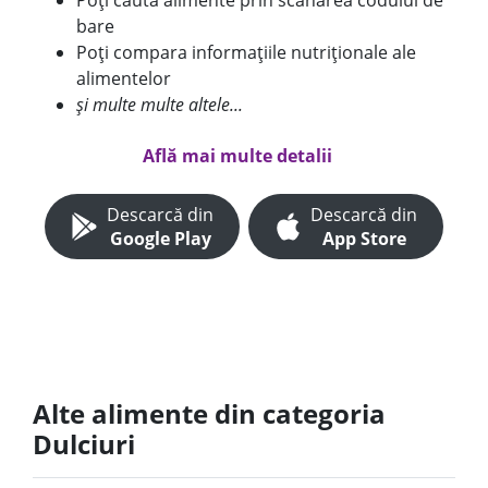
Poți căuta alimente prin scanarea codului de
bare
Poți compara informațiile nutriționale ale
alimentelor
și multe multe altele...
Află mai multe detalii
Descarcă din
Descarcă din
Google Play
App Store
Alte alimente din categoria
Dulciuri