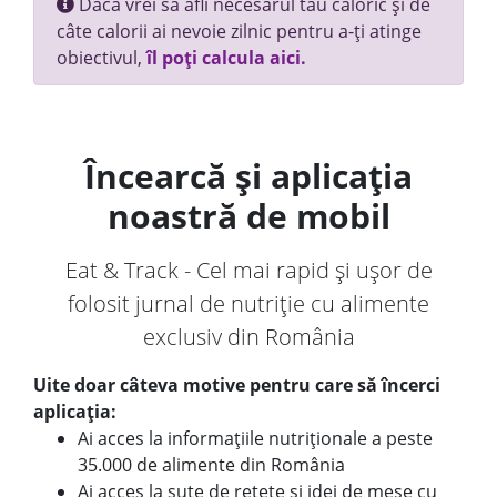
Dacă vrei să afli necesarul tău caloric și de
câte calorii ai nevoie zilnic pentru a-ți atinge
obiectivul,
îl poți calcula aici.
Încearcă și aplicația
noastră de mobil
Eat & Track - Cel mai rapid și ușor de
folosit jurnal de nutriție cu alimente
exclusiv din România
Uite doar câteva motive pentru care să încerci
aplicația:
Ai acces la informațiile nutriționale a peste
35.000 de alimente din România
Ai acces la sute de rețete și idei de mese cu