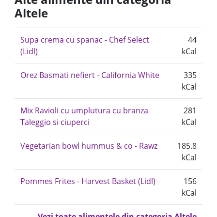
Altele
Supa crema cu spanac - Chef Select
44
(Lidl)
kCal
Orez Basmati nefiert - California White
335
kCal
Mix Ravioli cu umplutura cu branza
281
Taleggio si ciuperci
kCal
Vegetarian bowl hummus & co - Rawz
185.8
kCal
Pommes Frites - Harvest Basket (Lidl)
156
kCal
Vezi toate alimentele din categoria Altele