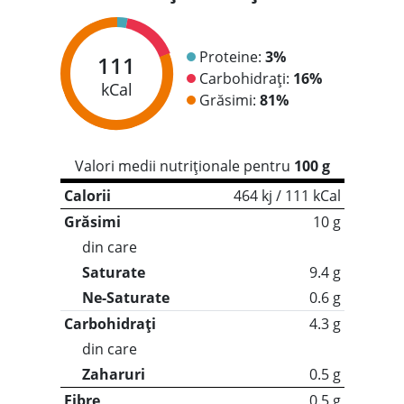
Proteine:
3%
111
Carbohidrați:
16%
kCal
Grăsimi:
81%
Valori medii nutriționale pentru
100 g
Calorii
464 kj / 111 kCal
Grăsimi
10 g
din care
Saturate
9.4 g
Ne-Saturate
0.6 g
Carbohidrați
4.3 g
din care
Zaharuri
0.5 g
Fibre
0.5 g