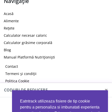
Navigație
Acasă
Alimente
Rețete
Calculator necesar caloric
Calculator grăsime corporală
Blog
Manual Platformă Nutriționiști
Contact
Termeni și condiții
Politica Cookie
Politica de confidențialitate
×
CODURI DE REDUCERE
Eatntrack utilizeaza fisiere de tip cookie
MYPROTEIN
pentru a personaliza si imbunatati experienta