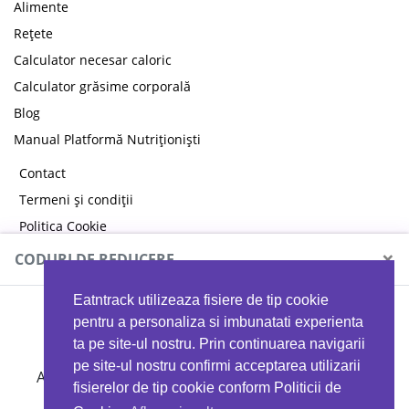
Alimente
Rețete
Calculator necesar caloric
Calculator grăsime corporală
Blog
Manual Platformă Nutriționiști
Contact
Termeni și condiții
Politica Cookie
Politica de confidențialitate
×
CODURI DE REDUCERE
Eatntrack utilizeaza fisiere de tip cookie
MYPROTEIN
pentru a personaliza si imbunatati experienta
ta pe site-ul nostru. Prin continuarea navigarii
pe site-ul nostru confirmi acceptarea utilizarii
Ai
40%
reducere la orice comandă folosind codul
fisierelor de tip cookie conform Politicii de
EATTRACK