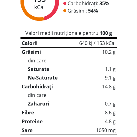
Carbohidrați:
35%
kCal
Grăsimi:
54%
Valori medii nutriționale pentru
100 g
Calorii
640 kj / 153 kCal
Grăsimi
10.2 g
din care
Saturate
1.1 g
Ne-Saturate
9.1 g
Carbohidrați
14.8 g
din care
Zaharuri
0.7 g
Fibre
8.6 g
Proteine
4.8 g
Sare
1050 mg