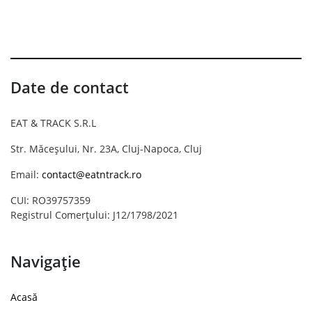
Date de contact
EAT & TRACK S.R.L
Str. Măceșului, Nr. 23A, Cluj-Napoca, Cluj
Email:
contact@eatntrack.ro
CUI: RO39757359
Registrul Comerțului: J12/1798/2021
Navigație
Acasă