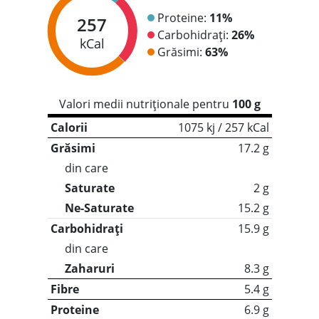
Proteine:
11%
257
Carbohidrați:
26%
kCal
Grăsimi:
63%
Valori medii nutriționale pentru
100 g
Calorii
1075 kj / 257 kCal
Grăsimi
17.2 g
din care
Saturate
2 g
Ne-Saturate
15.2 g
Carbohidrați
15.9 g
din care
Zaharuri
8.3 g
Fibre
5.4 g
Proteine
6.9 g