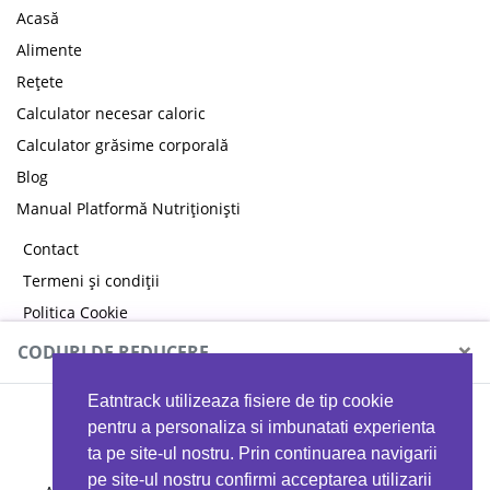
Acasă
Alimente
Rețete
Calculator necesar caloric
Calculator grăsime corporală
Blog
Manual Platformă Nutriționiști
Contact
Termeni și condiții
Politica Cookie
Politica de confidențialitate
×
CODURI DE REDUCERE
Eatntrack utilizeaza fisiere de tip cookie
MYPROTEIN
pentru a personaliza si imbunatati experienta
ta pe site-ul nostru. Prin continuarea navigarii
pe site-ul nostru confirmi acceptarea utilizarii