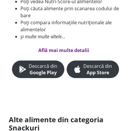
Poți vedea Nutri-Score-ul alimentelor
Poți căuta alimente prin scanarea codului de
bare
Poți compara informațiile nutriționale ale
alimentelor
și multe multe altele...
Află mai multe detalii
Descarcă din
Descarcă din
Google Play
App Store
Alte alimente din categoria
Snackuri