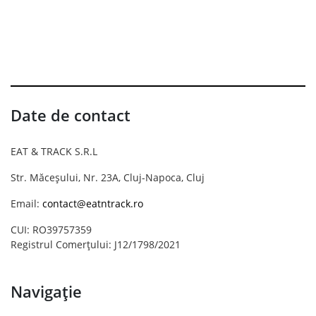
Date de contact
EAT & TRACK S.R.L
Str. Măceșului, Nr. 23A, Cluj-Napoca, Cluj
Email:
contact@eatntrack.ro
CUI: RO39757359
Registrul Comerțului: J12/1798/2021
Navigație