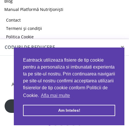
Blog
Manual Platformă Nutriționiști
Contact
Termeni și condiții
Politica Cookie
Politica de confidențialitate
×
CODURI DE REDUCERE
Eatntrack utilizeaza fisiere de tip cookie
MYPROTEIN
pentru a personaliza si imbunatati experienta
ta pe site-ul nostru. Prin continuarea navigarii
pe site-ul nostru confirmi acceptarea utilizarii
Ai
40%
reducere la orice comandă folosind codul
fisierelor de tip cookie conform Politicii de
EATTRACK
Cookie.
Afla mai multe
Profită acum
Am Inteles!
Copyright © 2026 EAT & TRACK S.R.L