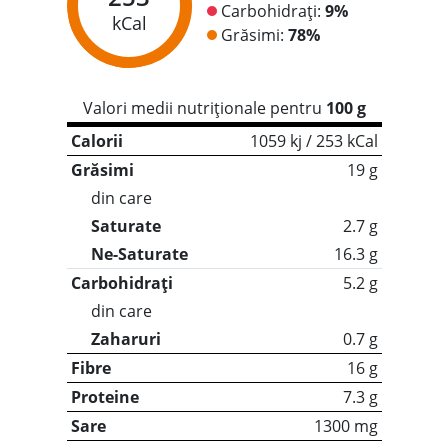
Carbohidrați:
9%
kCal
Grăsimi:
78%
Valori medii nutriționale pentru
100 g
Calorii
1059 kj / 253 kCal
Grăsimi
19 g
din care
Saturate
2.7 g
Ne-Saturate
16.3 g
Carbohidrați
5.2 g
din care
Zaharuri
0.7 g
Fibre
16 g
Proteine
7.3 g
Sare
1300 mg