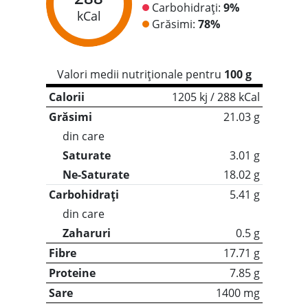
Carbohidrați:
9%
kCal
Grăsimi:
78%
Valori medii nutriționale pentru
100 g
Calorii
1205 kj / 288 kCal
Grăsimi
21.03 g
din care
Saturate
3.01 g
Ne-Saturate
18.02 g
Carbohidrați
5.41 g
din care
Zaharuri
0.5 g
Fibre
17.71 g
Proteine
7.85 g
Sare
1400 mg