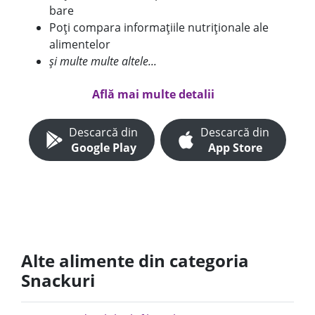
bare
Poți compara informațiile nutriționale ale
alimentelor
și multe multe altele...
Află mai multe detalii
Descarcă din
Descarcă din
Google Play
App Store
Alte alimente din categoria
Snackuri