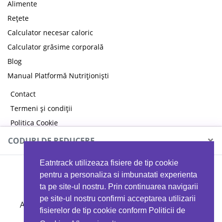
Alimente
Rețete
Calculator necesar caloric
Calculator grăsime corporală
Blog
Manual Platformă Nutriționiști
Contact
Termeni și condiții
Politica Cookie
Politica de confidențialitate
×
CODURI DE REDUCERE
Eatntrack utilizeaza fisiere de tip cookie
MYPROTEIN
pentru a personaliza si imbunatati experienta
ta pe site-ul nostru. Prin continuarea navigarii
pe site-ul nostru confirmi acceptarea utilizarii
Ai
40%
reducere la orice comandă folosind codul
fisierelor de tip cookie conform Politicii de
EATTRACK