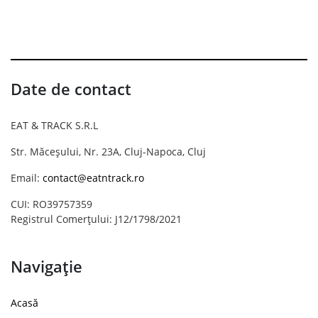
Date de contact
EAT & TRACK S.R.L
Str. Măceșului, Nr. 23A, Cluj-Napoca, Cluj
Email:
contact@eatntrack.ro
CUI: RO39757359
Registrul Comerțului: J12/1798/2021
Navigație
Acasă