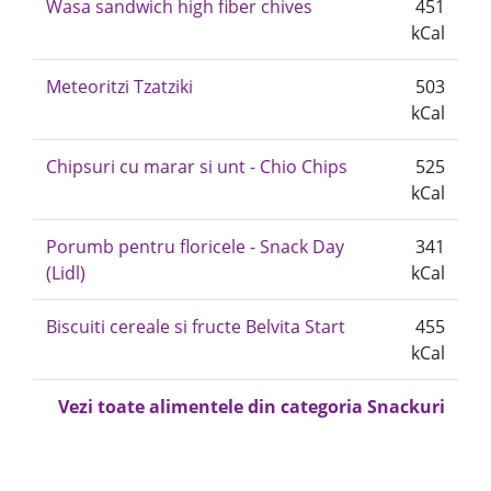
Wasa sandwich high fiber chives
451
kCal
Meteoritzi Tzatziki
503
kCal
Chipsuri cu marar si unt - Chio Chips
525
kCal
Porumb pentru floricele - Snack Day
341
(Lidl)
kCal
Biscuiti cereale si fructe Belvita Start
455
kCal
Vezi toate alimentele din categoria Snackuri