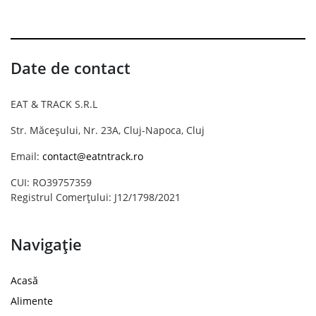
Date de contact
EAT & TRACK S.R.L
Str. Măceșului, Nr. 23A, Cluj-Napoca, Cluj
Email:
contact@eatntrack.ro
CUI: RO39757359
Registrul Comerțului: J12/1798/2021
Navigație
Acasă
Alimente