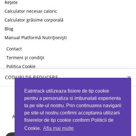
Rețete
Calculator necesar caloric
Calculator grăsime corporală
Blog
Manual Platformă Nutriționiști
Contact
Termeni și condiții
Politica Cookie
Politica de confidențialitate
×
CODURI DE REDUCERE
Eatntrack utilizeaza fisiere de tip cookie
MYPROTEIN
pentru a personaliza si imbunatati experienta
ta pe site-ul nostru. Prin continuarea navigarii
pe site-ul nostru confirmi acceptarea utilizarii
Ai
40%
reducere la orice comandă folosind codul
fisierelor de tip cookie conform Politicii de
EATTRACK
Cookie.
Afla mai multe