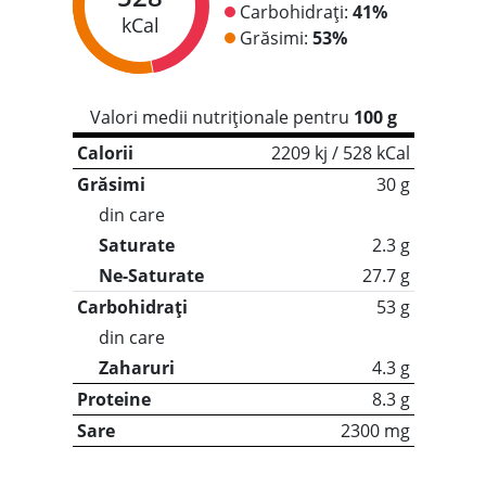
Carbohidrați:
41%
kCal
Grăsimi:
53%
Valori medii nutriționale pentru
100 g
Calorii
2209 kj / 528 kCal
Grăsimi
30 g
din care
Saturate
2.3 g
Ne-Saturate
27.7 g
Carbohidrați
53 g
din care
Zaharuri
4.3 g
Proteine
8.3 g
Sare
2300 mg