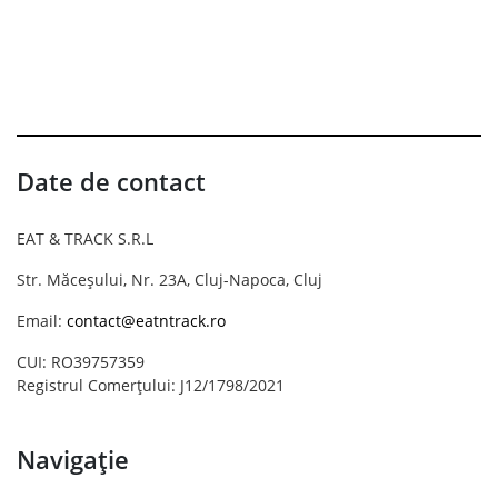
Date de contact
EAT & TRACK S.R.L
Str. Măceșului, Nr. 23A, Cluj-Napoca, Cluj
Email:
contact@eatntrack.ro
CUI: RO39757359
Registrul Comerțului: J12/1798/2021
Navigație