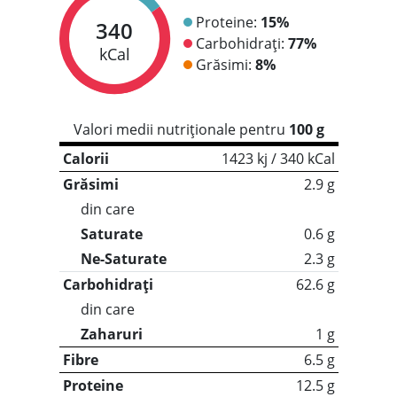
Proteine:
15%
340
Carbohidrați:
77%
kCal
Grăsimi:
8%
Valori medii nutriționale pentru
100 g
Calorii
1423 kj / 340 kCal
Grăsimi
2.9 g
din care
Saturate
0.6 g
Ne-Saturate
2.3 g
Carbohidrați
62.6 g
din care
Zaharuri
1 g
Fibre
6.5 g
Proteine
12.5 g