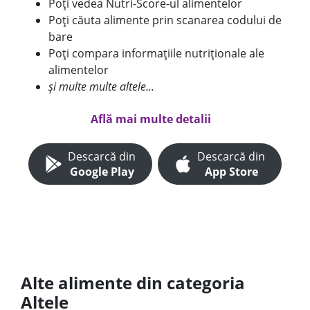
Poți vedea Nutri-Score-ul alimentelor
Poți căuta alimente prin scanarea codului de
bare
Poți compara informațiile nutriționale ale
alimentelor
și multe multe altele...
Află mai multe detalii
Descarcă din
Descarcă din
Google Play
App Store
Alte alimente din categoria
Altele