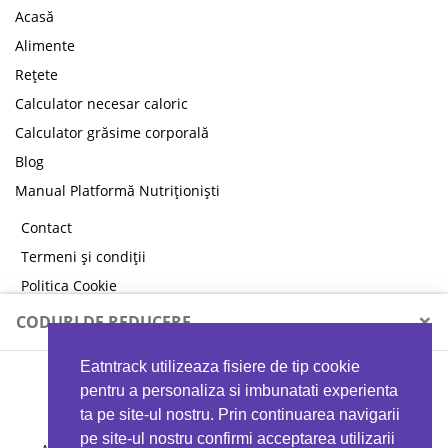
Acasă
Alimente
Rețete
Calculator necesar caloric
Calculator grăsime corporală
Blog
Manual Platformă Nutriționiști
Contact
Termeni și condiții
Politica Cookie
Politica de confidențialitate
×
CODURI DE REDUCERE
Eatntrack utilizeaza fisiere de tip cookie
MYPROTEIN
pentru a personaliza si imbunatati experienta
ta pe site-ul nostru. Prin continuarea navigarii
pe site-ul nostru confirmi acceptarea utilizarii