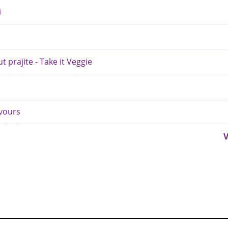
i
 prajite - Take it Veggie
avours
V