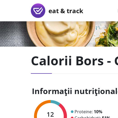
eat & track
Calorii Bors 
Informații nutriționa
Proteine:
10%
12
Carbohidrați:
51%