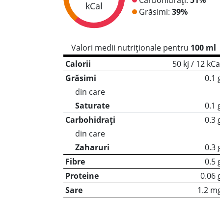
kCal
Grăsimi:
39%
Valori medii nutriționale pentru
100 ml
Calorii
50 kj / 12 kCa
Grăsimi
0.1 
din care
Saturate
0.1 
Carbohidrați
0.3 
din care
Zaharuri
0.3 
Fibre
0.5 
Proteine
0.06 
Sare
1.2 m