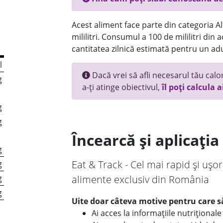
Acest aliment face parte din categoria Alt
mililitri. Consumul a 100 de mililitri din
cantitatea zilnică estimată pentru un adu
l
Dacă vrei să afli necesarul tău calori
g
a-ți atinge obiectivul,
îl poți calcula a
g
g
Încearcă și aplicați
g
Eat & Track - Cel mai rapid și ușor
g
g
alimente exclusiv din România
g
Uite doar câteva motive pentru care să
Ai acces la informațiile nutriționa