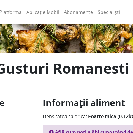
(current)
(current)
Platforma
Aplicație Mobil
Abonamente
Specialiști
- Gusturi Romanesti
le
Informații aliment
Densitatea calorică:
Foarte mica (0.12k
Află cum poți slăbi cunoscând de