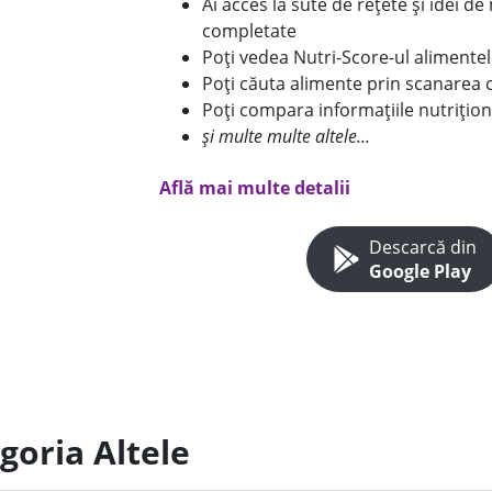
Ai acces la sute de rețete și idei d
completate
Poți vedea Nutri-Score-ul alimente
Poți căuta alimente prin scanarea 
Poți compara informațiile nutrițion
și multe multe altele...
Află mai multe detalii
Descarcă din
Google Play
goria Altele