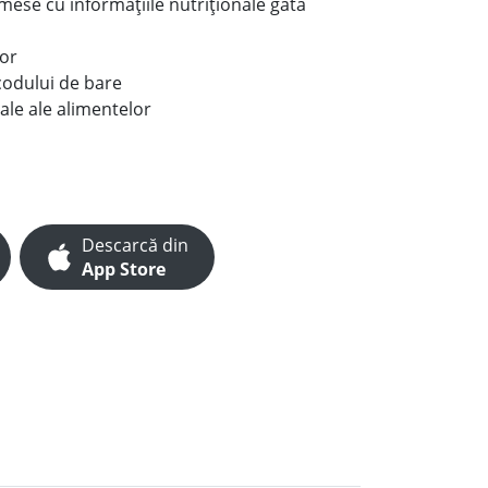
e mese cu informațiile nutriționale gata
lor
codului de bare
ale ale alimentelor
Descarcă din
App Store