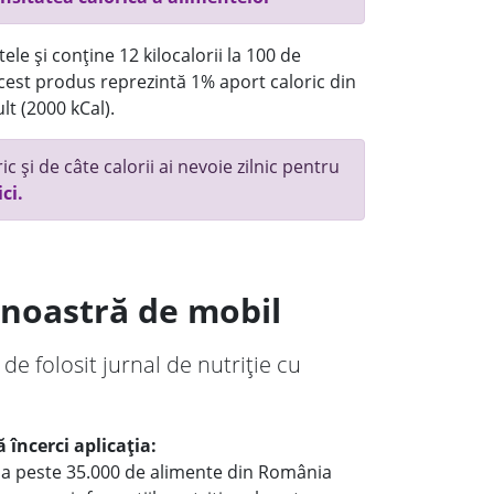
ele și conține 12 kilocalorii la 100 de
 acest produs reprezintă 1% aport caloric din
lt (2000 kCal).
c și de câte calorii ai nevoie zilnic pentru
ici.
a noastră de mobil
 de folosit jurnal de nutriție cu
 încerci aplicația:
le a peste 35.000 de alimente din România