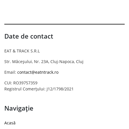
Date de contact
EAT & TRACK S.R.L
Str. Măceșului, Nr. 23A, Cluj-Napoca, Cluj
Email:
contact@eatntrack.ro
CUI: RO39757359
Registrul Comerțului: J12/1798/2021
Navigație
Acasă