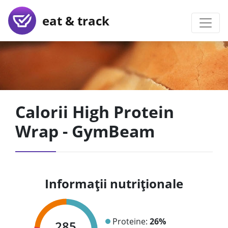
eat & track
Calorii High Protein
Wrap - GymBeam
Informații nutriționale
Proteine:
26%
285