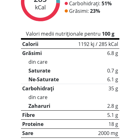
Carbohidrați:
51%
kCal
Grăsimi:
23%
Valori medii nutriționale pentru
100 g
Calorii
1192 kj / 285 kCal
Grăsimi
6.8 g
din care
Saturate
0.7 g
Ne-Saturate
6.1 g
Carbohidrați
35 g
din care
Zaharuri
2.8 g
Fibre
5.1 g
Proteine
18 g
Sare
2000 mg