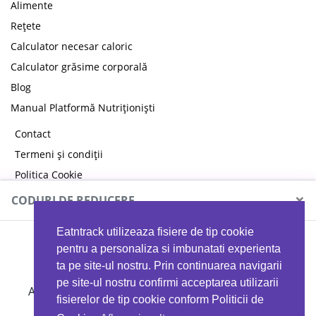
Alimente
Rețete
Calculator necesar caloric
Calculator grăsime corporală
Blog
Manual Platformă Nutriționiști
Contact
Termeni și condiții
Politica Cookie
Politica de confidențialitate
×
CODURI DE REDUCERE
Eatntrack utilizeaza fisiere de tip cookie
MYPROTEIN
pentru a personaliza si imbunatati experienta
ta pe site-ul nostru. Prin continuarea navigarii
pe site-ul nostru confirmi acceptarea utilizarii
Ai
40%
reducere la orice comandă folosind codul
fisierelor de tip cookie conform Politicii de
EATTRACK