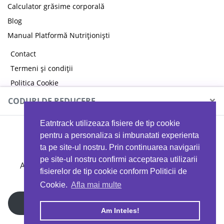
Calculator grăsime corporală
Blog
Manual Platformă Nutriționiști
Contact
Termeni și condiții
Politica Cookie
Politica de confidențialitate
×
CODURI DE REDUCERE
Eatntrack utilizeaza fisiere de tip cookie
MYPROTEIN
pentru a personaliza si imbunatati experienta
ta pe site-ul nostru. Prin continuarea navigarii
pe site-ul nostru confirmi acceptarea utilizarii
Ai
40%
reducere la orice comandă folosind codul
fisierelor de tip cookie conform Politicii de
EATTRACK
Cookie.
Afla mai multe
Profită acum
Am Inteles!
Copyright © 2026 EAT & TRACK S.R.L