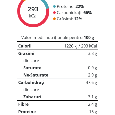
Proteine:
22%
293
Carbohidrați:
66%
kCal
Grăsimi:
12%
Valori medii nutriționale pentru
100 g
Calorii
1226 kj / 293 kCal
Grăsimi
3.8 g
din care
Saturate
0.9 g
Ne-Saturate
2.9 g
Carbohidrați
47.6 g
din care
Zaharuri
3.1 g
Fibre
2.4 g
Proteine
16 g