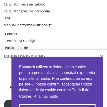
Calculator necesar caloric
Calculator grăsime corporală
Blog
Manual Platformă Nutriționiști
Contact
Termeni și condiții
Politica Cookie
Politica de confidențialitate
×
CODURI DE REDUCERE
Eatntrack utilizeaza fisiere de tip cookie
MYPROTEIN
pentru a personaliza si imbunatati experienta
ta pe site-ul nostru. Prin continuarea navigarii
pe site-ul nostru confirmi acceptarea utilizarii
Ai
40%
reducere la orice comandă folosind codul
fisierelor de tip cookie conform Politicii de
EATTRACK
Cookie.
Afla mai multe
Profită acum