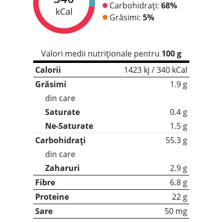
Carbohidrați:
68%
kCal
Grăsimi:
5%
Valori medii nutriționale pentru
100 g
Calorii
1423 kj / 340 kCal
Grăsimi
1.9 g
din care
Saturate
0.4 g
Ne-Saturate
1.5 g
Carbohidrați
55.3 g
din care
Zaharuri
2.9 g
Fibre
6.8 g
Proteine
22 g
Sare
50 mg