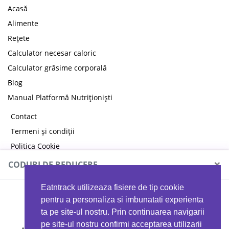
Acasă
Alimente
Rețete
Calculator necesar caloric
Calculator grăsime corporală
Blog
Manual Platformă Nutriționiști
Contact
Termeni și condiții
Politica Cookie
Politica de confidențialitate
×
CODURI DE REDUCERE
Eatntrack utilizeaza fisiere de tip cookie
MYPROTEIN
pentru a personaliza si imbunatati experienta
ta pe site-ul nostru. Prin continuarea navigarii
pe site-ul nostru confirmi acceptarea utilizarii