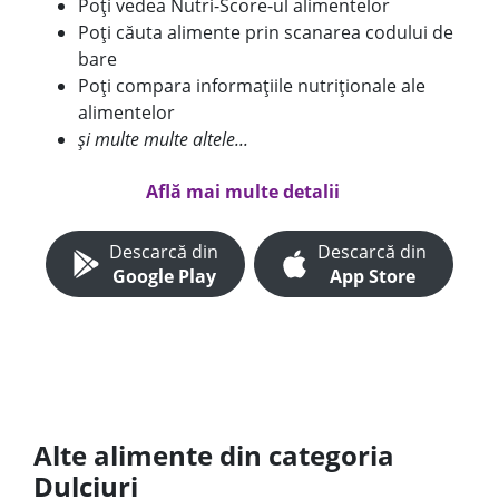
Poți vedea Nutri-Score-ul alimentelor
Poți căuta alimente prin scanarea codului de
bare
Poți compara informațiile nutriționale ale
alimentelor
și multe multe altele...
Află mai multe detalii
Descarcă din
Descarcă din
Google Play
App Store
Alte alimente din categoria
Dulciuri