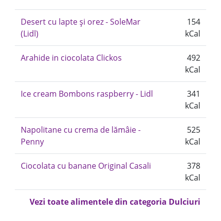
Desert cu lapte și orez - SoleMar
154
(Lidl)
kCal
Arahide in ciocolata Clickos
492
kCal
Ice cream Bombons raspberry - Lidl
341
kCal
Napolitane cu crema de lămâie -
525
Penny
kCal
Ciocolata cu banane Original Casali
378
kCal
Vezi toate alimentele din categoria Dulciuri