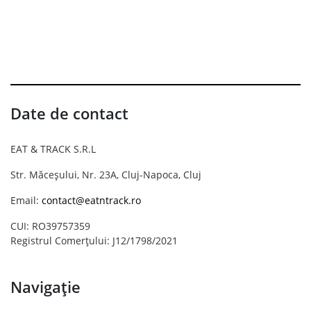
Date de contact
EAT & TRACK S.R.L
Str. Măceșului, Nr. 23A, Cluj-Napoca, Cluj
Email:
contact@eatntrack.ro
CUI: RO39757359
Registrul Comerțului: J12/1798/2021
Navigație