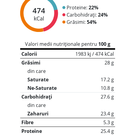
Proteine:
22%
474
Carbohidrați:
24%
kCal
Grăsimi:
54%
Valori medii nutriționale pentru
100 g
Calorii
1983 kj / 474 kCal
Grăsimi
28 g
din care
Saturate
17.2 g
Ne-Saturate
10.8 g
Carbohidrați
27.6 g
din care
Zaharuri
23.4 g
Fibre
5.3 g
Proteine
25.4 g