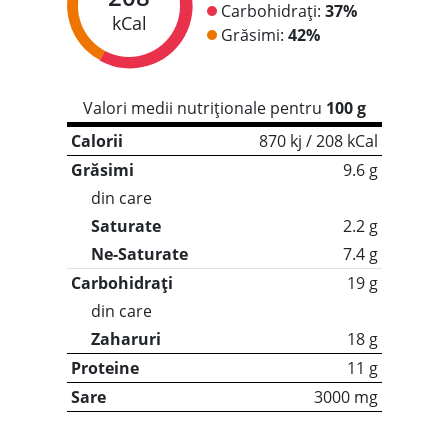
Carbohidrați:
37%
kCal
Grăsimi:
42%
Valori medii nutriționale pentru
100 g
Calorii
870 kj / 208 kCal
Grăsimi
9.6 g
din care
Saturate
2.2 g
Ne-Saturate
7.4 g
Carbohidrați
19 g
din care
Zaharuri
18 g
Proteine
11 g
Sare
3000 mg