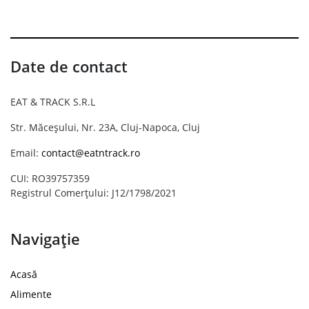
Date de contact
EAT & TRACK S.R.L
Str. Măceșului, Nr. 23A, Cluj-Napoca, Cluj
Email:
contact@eatntrack.ro
CUI: RO39757359
Registrul Comerțului: J12/1798/2021
Navigație
Acasă
Alimente