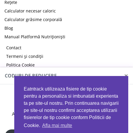
Rețete
Calculator necesar caloric
Calculator grăsime corporală
Blog
Manual Platformă Nutriționiști
Contact
Termeni și condiții
Politica Cookie
Politica de confidențialitate
×
CODURI DE REDUCERE
Eatntrack utilizeaza fisiere de tip cookie
MYPROTEIN
pentru a personaliza si imbunatati experienta
ta pe site-ul nostru. Prin continuarea navigarii
pe site-ul nostru confirmi acceptarea utilizarii
Ai
40%
reducere la orice comandă folosind codul
fisierelor de tip cookie conform Politicii de
EATTRACK
Cookie.
Afla mai multe