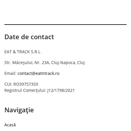
Date de contact
EAT & TRACK S.R.L
Str. Măceșului, Nr. 23A, Cluj-Napoca, Cluj
Email:
contact@eatntrack.ro
CUI: RO39757359
Registrul Comerțului: J12/1798/2021
Navigație
Acasă