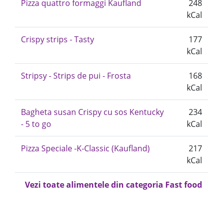
Pizza quattro formaggi Kaufland
248
kCal
Crispy strips - Tasty
177
kCal
Stripsy - Strips de pui - Frosta
168
kCal
Bagheta susan Crispy cu sos Kentucky
234
- 5 to go
kCal
Pizza Speciale -K-Classic (Kaufland)
217
kCal
Vezi toate alimentele din categoria Fast food