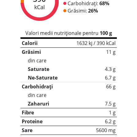
Carbohidrați:
68%
kCal
Grăsimi:
26%
Valori medii nutriționale pentru
100 g
Calorii
1632 kj / 390 kCal
Grăsimi
11 g
din care
Saturate
4.3 g
Ne-Saturate
6.7 g
Carbohidrați
66 g
din care
Zaharuri
7.5 g
Fibre
1 g
Proteine
6.2 g
Sare
5600 mg