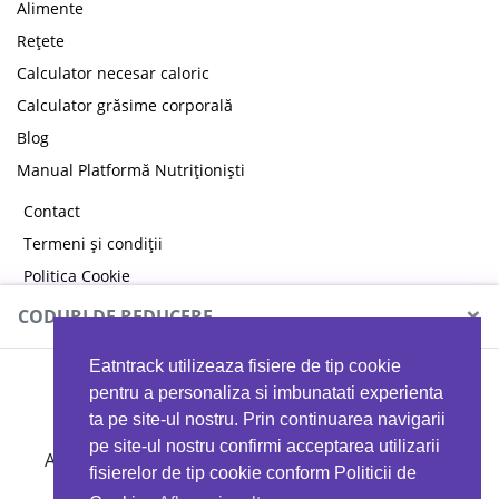
Alimente
Rețete
Calculator necesar caloric
Calculator grăsime corporală
Blog
Manual Platformă Nutriționiști
Contact
Termeni și condiții
Politica Cookie
Politica de confidențialitate
×
CODURI DE REDUCERE
Eatntrack utilizeaza fisiere de tip cookie
MYPROTEIN
pentru a personaliza si imbunatati experienta
ta pe site-ul nostru. Prin continuarea navigarii
pe site-ul nostru confirmi acceptarea utilizarii
Ai
40%
reducere la orice comandă folosind codul
fisierelor de tip cookie conform Politicii de
EATTRACK