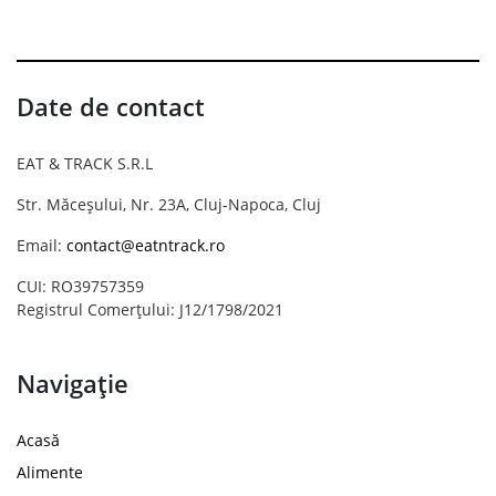
Date de contact
EAT & TRACK S.R.L
Str. Măceșului, Nr. 23A, Cluj-Napoca, Cluj
Email:
contact@eatntrack.ro
CUI: RO39757359
Registrul Comerțului: J12/1798/2021
Navigație
Acasă
Alimente