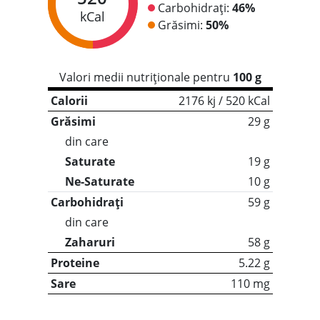
Carbohidrați:
46%
kCal
Grăsimi:
50%
Valori medii nutriționale pentru
100 g
Calorii
2176 kj / 520 kCal
Grăsimi
29 g
din care
Saturate
19 g
Ne-Saturate
10 g
Carbohidrați
59 g
din care
Zaharuri
58 g
Proteine
5.22 g
Sare
110 mg