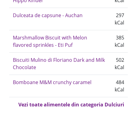
Hippo Kinder
kCal
Dulceata de capsune - Auchan
297
kCal
Marshmallow Biscuit with Melon
385
flavored sprinkles - Eti Puf
kCal
Biscuiti Mulino di Floriano Dark and Milk
502
Chocolate
kCal
Bomboane M&M crunchy caramel
484
kCal
Vezi toate alimentele din categoria Dulciuri