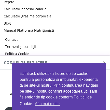
Rețete
Calculator necesar caloric
Calculator grăsime corporală
Blog
Manual Platformă Nutriționiști
Contact
Termeni și condiții
Politica Cookie
Politica de confidențialitate
×
CODURI DE REDUCERE
Eatntrack utilizeaza fisiere de tip cookie
MYPROTEIN
pentru a personaliza si imbunatati experienta
ta pe site-ul nostru. Prin continuarea navigarii
pe site-ul nostru confirmi acceptarea utilizarii
Ai
40%
reducere la orice comandă folosind codul
fisierelor de tip cookie conform Politicii de
EATTRACK
Cookie.
Afla mai multe