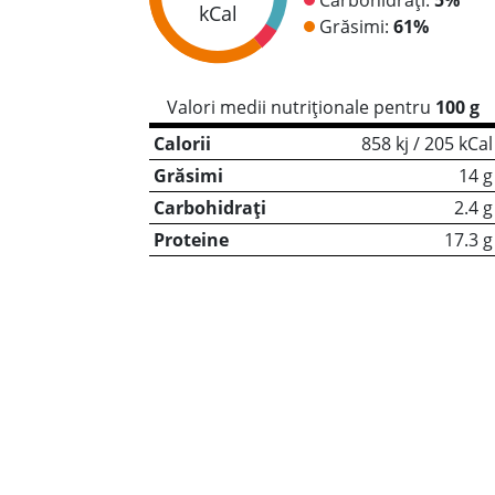
kCal
Grăsimi:
61%
Valori medii nutriționale pentru
100 g
Calorii
858 kj / 205 kCal
Grăsimi
14 g
Carbohidrați
2.4 g
Proteine
17.3 g