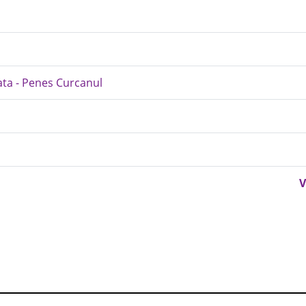
ata - Penes Curcanul
V