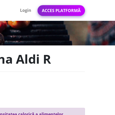
Login
ACCES PLATFORMĂ
a Aldi R
nsitatea calorică a alimentelor