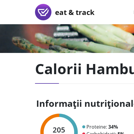
eat & track
Calorii Hambu
Informații nutriționa
Proteine:
34%
205
Carbohidrați:
5%