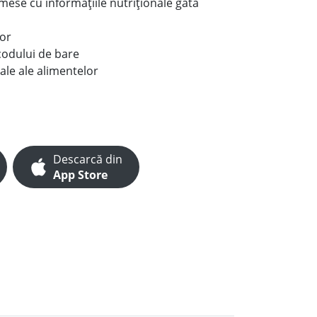
e mese cu informațiile nutriționale gata
lor
codului de bare
ale ale alimentelor
Descarcă din
App Store