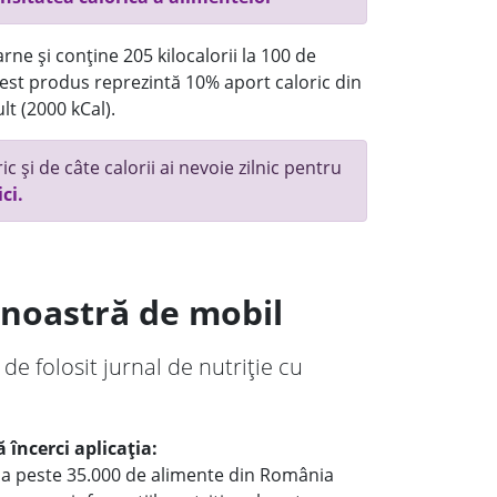
rne și conține 205 kilocalorii la 100 de
st produs reprezintă 10% aport caloric din
lt (2000 kCal).
c și de câte calorii ai nevoie zilnic pentru
ici.
a noastră de mobil
 de folosit jurnal de nutriție cu
 încerci aplicația:
le a peste 35.000 de alimente din România