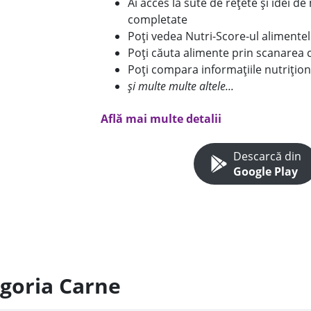
Ai acces la sute de rețete și idei d
completate
Poți vedea Nutri-Score-ul alimente
Poți căuta alimente prin scanarea 
Poți compara informațiile nutrițion
și multe multe altele...
Află mai multe detalii
Descarcă din
Google Play
egoria Carne