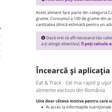
Acest aliment face parte din categoria Ca
grame. Consumul a 100 de grame din ace
cantitatea zilnică estimată pentru un adu
Dacă vrei să afli necesarul tău calori
a-ți atinge obiectivul,
îl poți calcula a
Încearcă și aplicați
Eat & Track - Cel mai rapid și ușor
alimente exclusiv din România
Uite doar câteva motive pentru care să
Ai acces la informațiile nutriționa