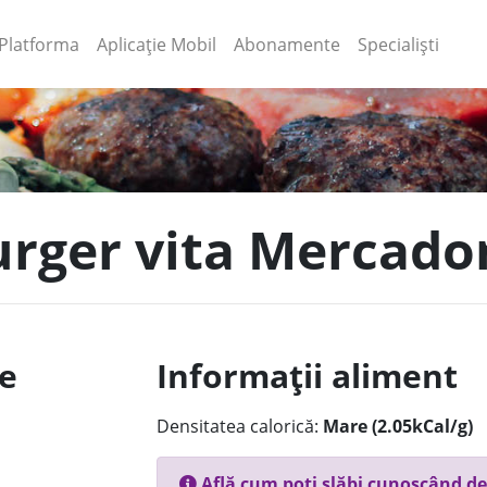
(current)
(current)
Platforma
Aplicație Mobil
Abonamente
Specialiști
rger vita Mercadon
le
Informații aliment
Densitatea calorică:
Mare (2.05kCal/g)
Află cum poți slăbi cunoscând de