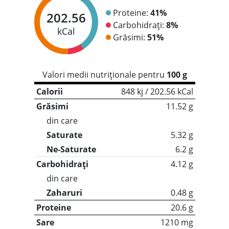
Proteine:
41%
202.56
Carbohidrați:
8%
kCal
Grăsimi:
51%
Valori medii nutriționale pentru
100 g
Calorii
848 kj / 202.56 kCal
Grăsimi
11.52 g
din care
Saturate
5.32 g
Ne-Saturate
6.2 g
Carbohidrați
4.12 g
din care
Zaharuri
0.48 g
Proteine
20.6 g
Sare
1210 mg