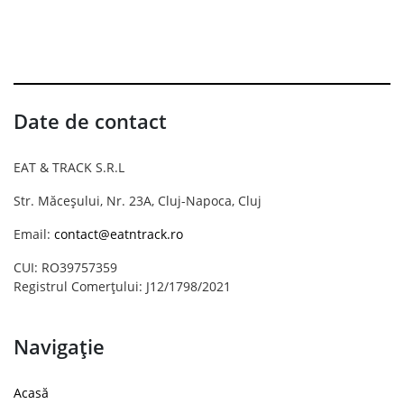
Date de contact
EAT & TRACK S.R.L
Str. Măceșului, Nr. 23A, Cluj-Napoca, Cluj
Email:
contact@eatntrack.ro
CUI: RO39757359
Registrul Comerțului: J12/1798/2021
Navigație
Acasă