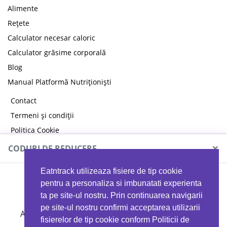
Alimente
Rețete
Calculator necesar caloric
Calculator grăsime corporală
Blog
Manual Platformă Nutriționiști
Contact
Termeni și condiții
Politica Cookie
Politica de confidențialitate
×
CODURI DE REDUCERE
Eatntrack utilizeaza fisiere de tip cookie
MYPROTEIN
pentru a personaliza si imbunatati experienta
ta pe site-ul nostru. Prin continuarea navigarii
pe site-ul nostru confirmi acceptarea utilizarii
Ai
40%
reducere la orice comandă folosind codul
fisierelor de tip cookie conform Politicii de
EATTRACK