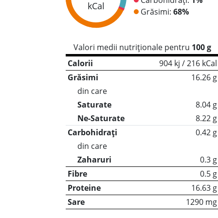
kCal
Grăsimi:
68%
Valori medii nutriționale pentru
100 g
Calorii
904 kj / 216 kCal
Grăsimi
16.26 g
din care
Saturate
8.04 g
Ne-Saturate
8.22 g
Carbohidrați
0.42 g
din care
Zaharuri
0.3 g
Fibre
0.5 g
Proteine
16.63 g
Sare
1290 mg