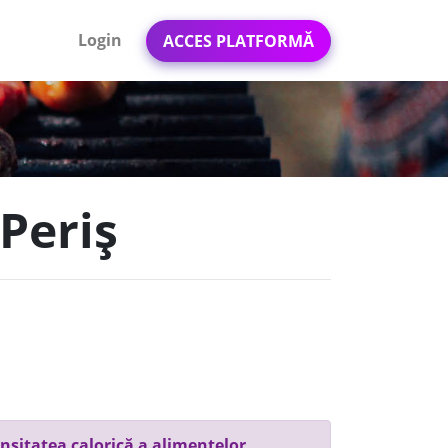
Login
ACCES PLATFORMĂ
Periș
nsitatea calorică a alimentelor