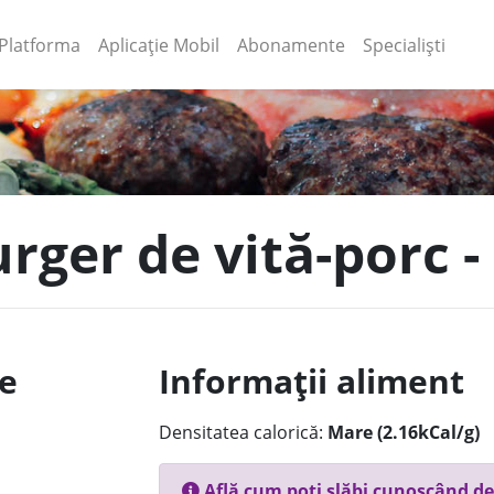
(current)
(current)
Platforma
Aplicație Mobil
Abonamente
Specialiști
ger de vită-porc - 
le
Informații aliment
Densitatea calorică:
Mare (2.16kCal/g)
Află cum poți slăbi cunoscând de