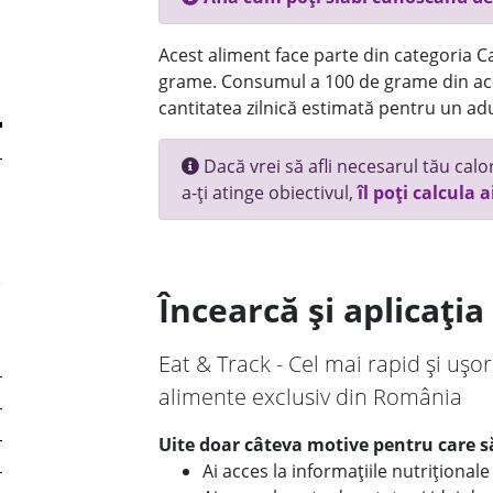
Acest aliment face parte din categoria Ca
grame. Consumul a 100 de grame din ace
cantitatea zilnică estimată pentru un adu
Dacă vrei să afli necesarul tău calori
a-ți atinge obiectivul,
îl poți calcula a
Încearcă și aplicați
Eat & Track - Cel mai rapid și ușor
alimente exclusiv din România
Uite doar câteva motive pentru care să
Ai acces la informațiile nutriționa