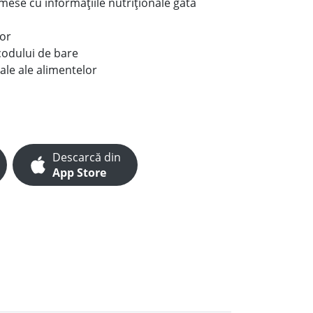
e mese cu informațiile nutriționale gata
lor
codului de bare
ale ale alimentelor
Descarcă din
App Store