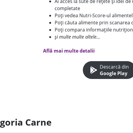
Ai acces la sute de rețete și idei d
completate
Poți vedea Nutri-Score-ul alimente
Poți căuta alimente prin scanarea 
Poți compara informațiile nutrițion
și multe multe altele...
Află mai multe detalii
Descarcă din
Google Play
egoria Carne