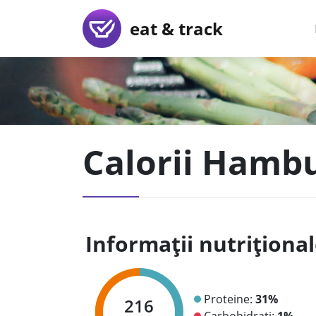
eat & track
Calorii Hambur
Informații nutriționa
Proteine:
31%
216
Carbohidrați:
1%